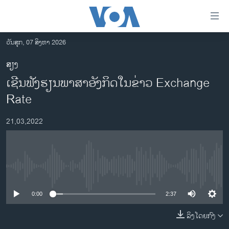
ລິ້ງ
ສຳຫລັບ
ເຂົ້າ
ວັນສຸກ, 07 ສິງຫາ 2026
ຫາ
ໂຮມເພຈ
ສຽງ
ຂ້າມ
ລາວ
ເຊີນຟັງຮຽນພາສາອັງກິດໃນຂ່າວ Exchange
ຂ້າມ
ອາເມຣິກາ
ຂ້າມ
Rate
ໄປ
ການເລືອກຕັ້ງ ປະທານາທີບໍດີ ສະຫະລັດ 2024
ຫາ
21,03,2022
ຂ່າວ​ຈີນ
ຊອກ
ຄົ້ນ
ໂລກ
ເອເຊຍ
No media source currently available
ອິດສະຫຼະພາບດ້ານການຂ່າວ
0:00
2:37
ຊີວິດຊາວລາວ
ລິງໂດຍກົງ
ຊຸມຊົນຊາວລາວ