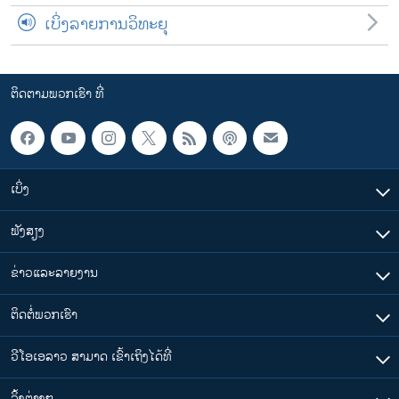
ເບິ່ງລາຍການວິທະຍຸ
ຕິດຕາມພວກເຮົາ ທີ່
ເບິ່ງ
ຟັງສຽງ
ຂ່າວແລະລາຍງານ
ຕິດຕໍ່ພວກເຮົາ
ວີໂອເອລາວ ສາມາດ ເຂົ້າເຖິງໄດ້ທີ່
​ລິ້ງ​ຕ່າງໆ