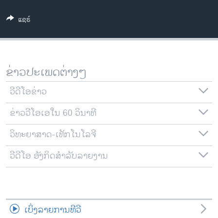
ວິທະຍາສາດ-ເທັກໂນໂລຈີ
ແຊຣ໌
ທຸລະກິດ
ພາສາອັງກິດ
ວີດີໂອ
ຂ່າວປະເພດຕ່າງໆ
ສຽງ
ວີດີໂອຂ່າວ
ລາຍການກະຈາຍສຽງ
ຕິດຕາມພວກເຮົາ ທີ່
ຂ່າວວີໂອເອໃນ 60 ວິນາທີ
ລາຍງານ
ວິທະຍາສາດ-ເທັກໂນໂລຈີ
ພາສາຕ່າງໆ
ວີດີໂອ ອັງກິດສຳລັບລາຍງານ
ເບິ່ງລາຍການທີວີ