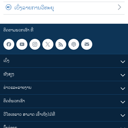
ເບິ່ງລາຍການວິທະຍຸ
ຕິດຕາມພວກເຮົາ ທີ່
ເບິ່ງ
ຟັງສຽງ
ຂ່າວແລະລາຍງານ
ຕິດຕໍ່ພວກເຮົາ
ວີໂອເອລາວ ສາມາດ ເຂົ້າເຖິງໄດ້ທີ່
​ລິ້ງ​ຕ່າງໆ