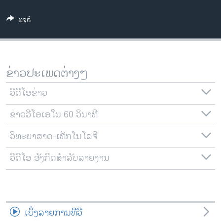
ວິທະຍາສາດ-ເທັກໂນໂລຈີ
ແຊຣ໌
ທຸລະກິດ
ພາສາອັງກິດ
ວີດີໂອ
ຂ່າວປະເພດຕ່າງໆ
ສຽງ
ວີດີໂອຂ່າວ
ລາຍການກະຈາຍສຽງ
ຕິດຕາມພວກເຮົາ ທີ່
ຂ່າວວີໂອເອໃນ 60 ວິນາທີ
ລາຍງານ
ວິທະຍາສາດ-ເທັກໂນໂລຈີ
ພາສາຕ່າງໆ
ວີດີໂອ ອັງກິດສຳລັບລາຍງານ
ເບິ່ງລາຍການທີວີ