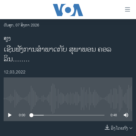
ລິ້ງ
ສຳຫລັບ
ເຂົ້າ
ວັນສຸກ, 07 ສິງຫາ 2026
ຫາ
ໂຮມເພຈ
ສຽງ
ຂ້າມ
ລາວ
ເຊີນຟັງການສໍາພາດກັບ ສຸພາພອນ ຄອລ
ຂ້າມ
ອາເມຣິກາ
ຂ້າມ
ລິນ........
ໄປ
ການເລືອກຕັ້ງ ປະທານາທີບໍດີ ສະຫະລັດ 2024
ຫາ
12,03,2022
ຂ່າວ​ຈີນ
ຊອກ
ຄົ້ນ
ໂລກ
ເອເຊຍ
No media source currently available
ອິດສະຫຼະພາບດ້ານການຂ່າວ
0:00
0:48
ຊີວິດຊາວລາວ
ລິງໂດຍກົງ
ຊຸມຊົນຊາວລາວ