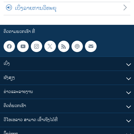
ເບິ່ງລາຍການວິທະຍຸ
ຕິດຕາມພວກເຮົາ ທີ່
ເບິ່ງ
ຟັງສຽງ
ຂ່າວແລະລາຍງານ
ຕິດຕໍ່ພວກເຮົາ
ວີໂອເອລາວ ສາມາດ ເຂົ້າເຖິງໄດ້ທີ່
​ລິ້ງ​ຕ່າງໆ