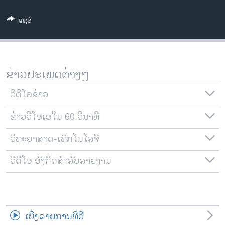
ວິທະຍາສາດ-ເທັກໂນໂລຈີ
ແຊຣ໌
ທຸລະກິດ
ພາສາອັງກິດ
ວີດີໂອ
ຂ່າວປະເພດຕ່າງໆ
ສຽງ
ວີດີໂອຂ່າວ
ລາຍການກະຈາຍສຽງ
ຕິດຕາມພວກເຮົາ ທີ່
ຂ່າວວີໂອເອໃນ 60 ວິນາທີ
ລາຍງານ
ວິທະຍາສາດ-ເທັກໂນໂລຈີ
ພາສາຕ່າງໆ
ວີດີໂອ ອັງກິດສຳລັບລາຍງານ
ເບິ່ງລາຍການທີວີ