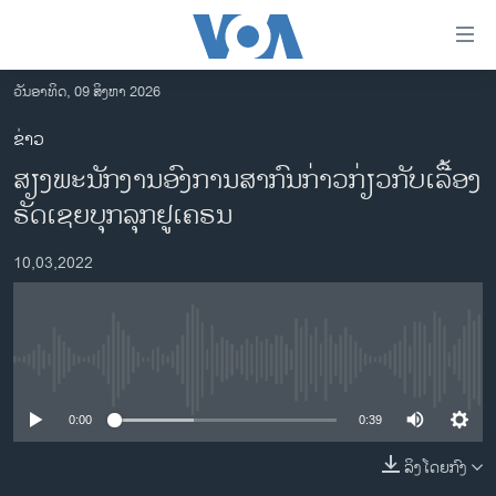
ລິ້ງ
ສຳຫລັບ
ເຂົ້າ
ວັນອາທິດ, 09 ສິງຫາ 2026
ຫາ
ໂຮມເພຈ
ຂ່າວ
ຂ້າມ
ລາວ
​ສຽງພະ​ນັກ​ງານ​ອົງ​ການ​ສາ​ກົນ​ກ່າວ​ກ່ຽວ​ກັບ​ເລື້ອງ​
ຂ້າມ
ອາເມຣິກາ
ຂ້າມ
ຣັດ​ເຊຍ​ບຸກ​ລຸກ​ຢູ​ເຄ​ຣນ
ໄປ
ການເລືອກຕັ້ງ ປະທານາທີບໍດີ ສະຫະລັດ 2024
ຫາ
10,03,2022
ຂ່າວ​ຈີນ
ຊອກ
ຄົ້ນ
ໂລກ
ເອເຊຍ
No media source currently available
ອິດສະຫຼະພາບດ້ານການຂ່າວ
0:00
0:39
ຊີວິດຊາວລາວ
ລິງໂດຍກົງ
ຊຸມຊົນຊາວລາວ