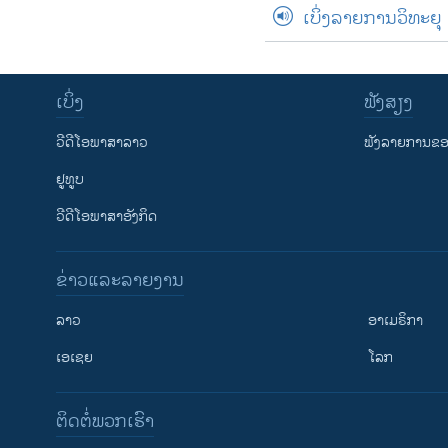
ເບິ່ງລາຍການວິທະຍຸ
ເບິ່ງ
ຟັງສຽງ
ວີດີໂອພາສາລາວ
ຟັງລາຍການຂອງ
ຢູທູບ
ວີດີໂອພາສາອັງກິດ
ຂ່າວແລະລາຍງານ
ລາວ
ອາເມຣິກາ
ເອເຊຍ
ໂລກ
ຕິດຕໍ່ພວກເຮົາ