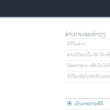
ວິທະຍາສາດ-ເທັກໂນໂລຈີ
ທຸລະກິດ
ພາສາອັງກິດ
ວີດີໂອ
ຂ່າວປະເພດຕ່າງໆ
ສຽງ
ວີດີໂອຂ່າວ
ລາຍການກະຈາຍສຽງ
ຂ່າວວີໂອເອໃນ 60 ວິນາທ
ລາຍງານ
ວິທະຍາສາດ-ເທັກໂນໂລຈ
ວີດີໂອ ອັງກິດສຳລັບລາ
ເບິ່ງລາຍການທີວີ