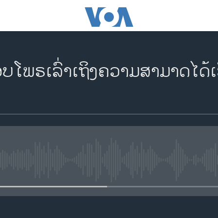
ບ​ໂພ​ຣ​ເລົ່າ​ເຖິງ​ຄວາມສາ​ມາດໄດ້ເ
No media source currently availa