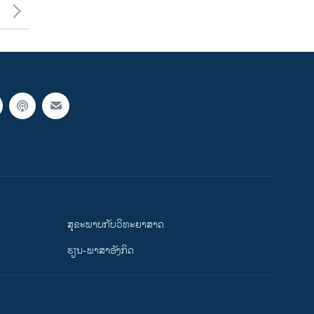
ສຸຂະພາບກັບວິທະຍາສາດ
ຮຽນ-ພາສາອັງກິດ