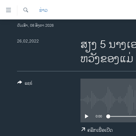
ລິ້ງ
ຂ່າວ
ສຳຫລັບ
ເຂົ້າ
ຄົ້ນຫາ
ວັນເສົາ, 08 ສິງຫາ 2026
ໂຮມເພຈ
ຫາ
ລາວ
​ສຽງ 5 ນາງ​ເອ
26,02,2022
ຂ້າມ
ຂ້າມ
ອາເມຣິກາ
ຫວັງ​ຂອງ​ແມ່
ຂ້າມ
ການເລືອກຕັ້ງ ປະທານາທີບໍດີ ສະຫະລັດ
ໄປ
2024
ຫາ
ຂ່າວ​ຈີນ
ຊອກ
ແຊຣ໌
ຄົ້ນ
ໂລກ
ເອເຊຍ
ອິດສະຫຼະພາບດ້ານການຂ່າວ
0:00
ຊີວິດຊາວລາວ
ຄລິກເພື່ອເປີດ
ຊຸມຊົນຊາວລາວ