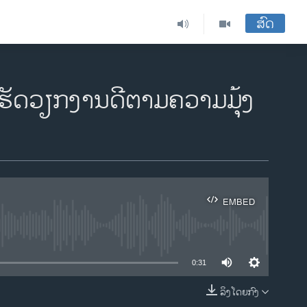
ສົດ
ຮັດ​ວຽກ​ງານ​ດີຕາມ​ຄວາມ​ມຸ້ງ​
EMBED
ble
0:31
ລິງໂດຍກົງ
EMBED