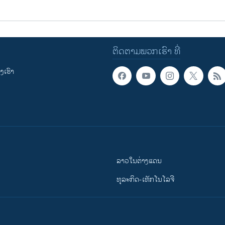
ຕິດຕາມພວກເຮົາ ທີ່
ເຮົາ
ລາວໃນຕ່າງແດນ
ທຸລະກິດ-ເທັກໂນໂລຈີ