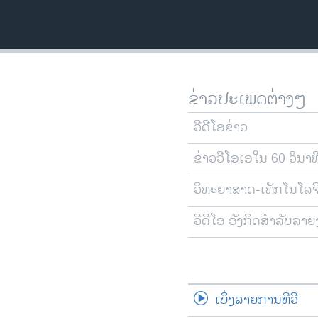
ວິທະຍາສາດ-ເທັກໂນໂລຈີ
ທຸລະກິດ
ພາສາອັງກິດ
ວີດີໂອ
ຂ່າວປະເພດຕ່າງໆ
ສຽງ
ວີດີໂອຂ່າວ
ລາຍການກະຈາຍສຽງ
ຂ່າວວີໂອເອໃນ 60 ວິນາທ
ລາຍງານ
ວິທະຍາສາດ-ເທັກໂນໂລຈ
ວີດີໂອ ອັງກິດສຳລັບລາ
ເບິ່ງລາຍການທີວີ