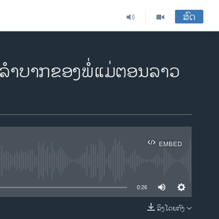
ສົດ
າກ​ລຳ​ບາກ​ຂອງ​ພໍ່​ແມ່​ຕອນ​ລາວ​
EMBED
ble
0:26
ລິງໂດຍກົງ
EMBED