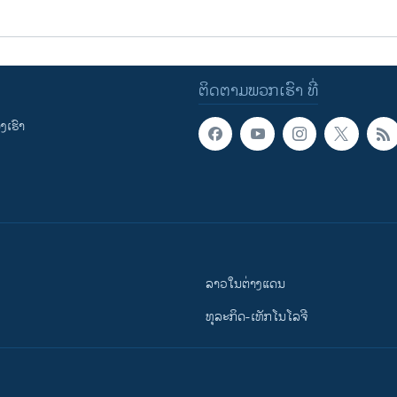
ຕິດຕາມພວກເຮົາ ທີ່
ເຮົາ
ລາວໃນຕ່າງແດນ
ທຸລະກິດ-ເທັກໂນໂລຈີ