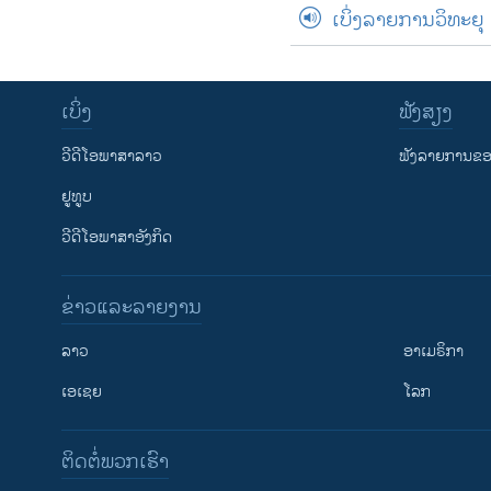
ເບິ່ງລາຍການວິທະຍຸ
ເບິ່ງ
ຟັງສຽງ
ວີດີໂອພາສາລາວ
ຟັງລາຍການຂອງ
ຢູທູບ
ວີດີໂອພາສາອັງກິດ
ຂ່າວແລະລາຍງານ
ລາວ
ອາເມຣິກາ
ເອເຊຍ
ໂລກ
ຕິດຕໍ່ພວກເຮົາ