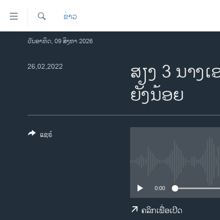
ລິ້ງ
ຂ່າວ
ສຳຫລັບ
ເຂົ້າ
ຄົ້ນຫາ
ວັນອາທິດ, 09 ສິງຫາ 2026
ໂຮມເພຈ
ຫາ
ລາວ
​ສຽງ 3 ນາງ​ເອບ
26,02,2022
ຂ້າມ
ຂ້າມ
ອາເມຣິກາ
ຍັງ​ນ້ອຍ
ຂ້າມ
ການເລືອກຕັ້ງ ປະທານາທີບໍດີ ສະຫະລັດ
ໄປ
2024
ຫາ
ຂ່າວ​ຈີນ
ຊອກ
ແຊຣ໌
ຄົ້ນ
ໂລກ
ເອເຊຍ
ອິດສະຫຼະພາບດ້ານການຂ່າວ
0:00
ຊີວິດຊາວລາວ
ຄລິກເພື່ອເປີດ
ຊຸມຊົນຊາວລາວ