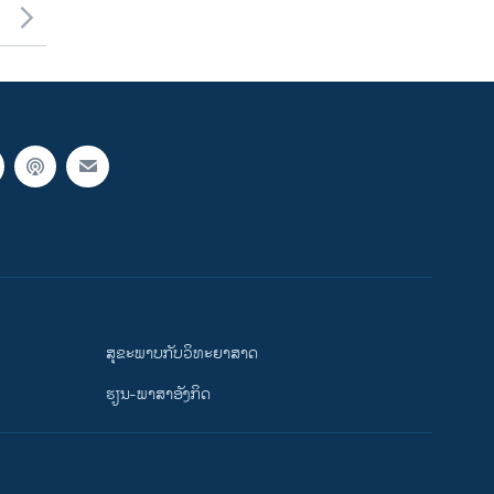
ສຸຂະພາບກັບວິທະຍາສາດ
ຮຽນ-ພາສາອັງກິດ