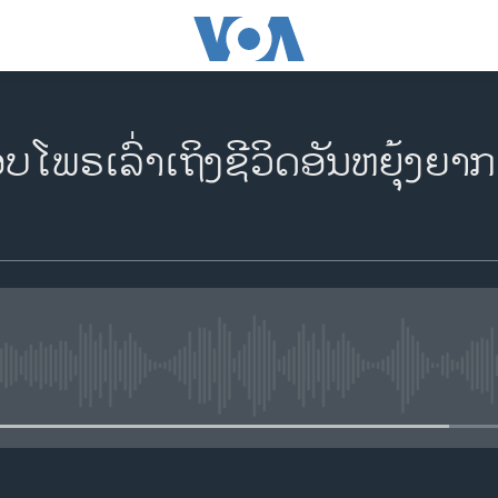
​ໂພ​ຣ​ເລົ່າ​ເຖິງ​ຊີ​ວິດ​ອັນ​ຫຍຸ້ງ​ຍ
No media source currently availa