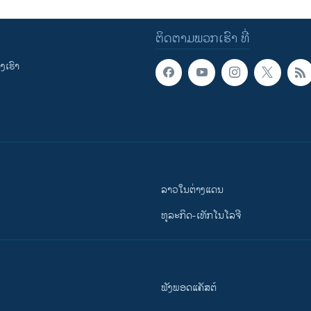
ຕິດຕາມພວກເຮົາ ທີ່
ເຮົາ
ລາວໃນຕ່າງແດນ
ທຸລະກິດ-ເທັກໂນໂລຈີ
ຟັງພອດແຄັສຕ໌