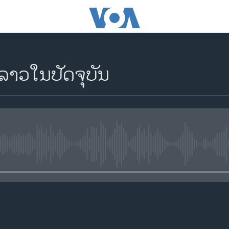
ງລາວໃນປັດຈຸບັນ
No media source currently availa