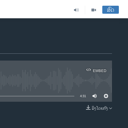
ສົດ
EMBED
ble
4:31
ລິງໂດຍກົງ
EMBED