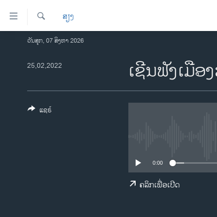
ລິ້ງ
ສຽງ
ສຳຫລັບ
ເຂົ້າ
ຄົ້ນຫາ
ວັນສຸກ, 07 ສິງຫາ 2026
ໂຮມເພຈ
ຫາ
ລາວ
ເຊີນຟັງເມືອ
25,02,2022
ຂ້າມ
ຂ້າມ
ອາເມຣິກາ
ຂ້າມ
ການເລືອກຕັ້ງ ປະທານາທີບໍດີ ສະຫະລັດ
ໄປ
2024
ແຊຣ໌
ຫາ
ຂ່າວ​ຈີນ
ຊອກ
ຄົ້ນ
ໂລກ
ເອເຊຍ
0:00
ອິດສະຫຼະພາບດ້ານການຂ່າວ
ຄລິກເພື່ອເປີດ
ຊີວິດຊາວລາວ
ຊຸມຊົນຊາວລາວ