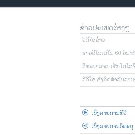
ວິທະຍາສາດ-ເທັກໂນໂລຈີ
ທຸລະກິດ
ຂ່າວປະເພດຕ່າງໆ
ພາສາອັງກິດ
ວີດີໂອ
ວີດີໂອຂ່າວ
ສຽງ
ຂ່າວວີໂອເອໃນ 60 ວິນາທ
ລາຍການກະຈາຍສຽງ
ວິທະຍາສາດ-ເທັກໂນໂລຈ
ລາຍງານ
ວີດີໂອ ອັງກິດສຳລັບລາ
ເບິ່ງລາຍການທີວີ
ເບິ່ງລາຍການວິທະຍຸ