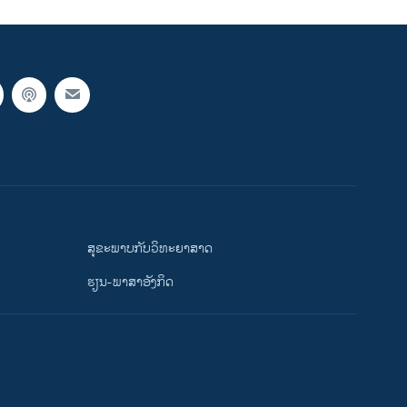
ສຸຂະພາບກັບວິທະຍາສາດ
ຮຽນ-ພາສາອັງກິດ