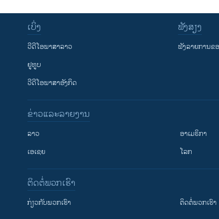
ເບິ່ງ
ຟັງສຽງ
ວີດີໂອພາສາລາວ
ຟັງລາຍການຂອງ
ຢູທູບ
ວີດີໂອພາສາອັງກິດ
ຂ່າວແລະລາຍງານ
ລາວ
ອາເມຣິກາ
ເອເຊຍ
ໂລກ
ຕິດຕໍ່ພວກເຮົາ
ກ່ຽວກັບພວກເຮົາ
ຕິດຕໍ່ພວກເຮົາ