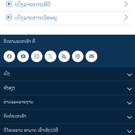
ເບິ່ງລາຍການທີວີ
ເບິ່ງລາຍການວິທະຍຸ
ຕິດຕາມພວກເຮົາ ທີ່
ເບິ່ງ
ຟັງສຽງ
ຂ່າວແລະລາຍງານ
ຕິດຕໍ່ພວກເຮົາ
ວີໂອເອລາວ ສາມາດ ເຂົ້າເຖິງໄດ້ທີ່