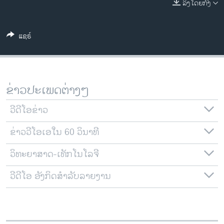
ລິງໂດຍກົງ
ວິທະຍາສາດ-ເທັກໂນໂລຈີ
ທຸລະກິດ
ແຊຣ໌
ພາສາອັງກິດ
ວີດີໂອ
ສຽງ
ຂ່າວປະເພດຕ່າງໆ
ລາຍການກະຈາຍສຽງ
ຕິດຕາມພວກເຮົາ ທີ່
ວີດີໂອຂ່າວ
ລາຍງານ
ຂ່າວວີໂອເອໃນ 60 ວິນາທີ
ວິທະຍາສາດ-ເທັກໂນໂລຈີ
ພາສາຕ່າງໆ
ວີດີໂອ ອັງກິດສຳລັບລາຍງານ