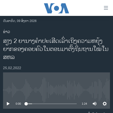
ລິ້ງ
ສຳຫລັບ
ເຂົ້າ
ວັນອາທິດ, 09 ສິງຫາ 2026
ຫາ
ໂຮມເພຈ
ຂ່າວ
ຂ້າມ
ລາວ
​ສຽງ​ 2 ຍາ​ນາງຄຳ​ປະ​ເສີດ​ເລົ່າ​ເຖິງ​ຄວາມ​ຫຍຸ້ງ​
ຂ້າມ
ອາເມຣິກາ
ຂ້າມ
ຍາກ​ຂອງ​ຄອບ​ຄົວ​ໃນ​ຕອນ​ມາ​ຕັ້ງ​ຖິ່ນ​ຖານ​ໃໝ່​ໃນ
ໄປ
ການເລືອກຕັ້ງ ປະທານາທີບໍດີ ສະຫະລັດ 2024
ສ​ຫລ
ຫາ
ຂ່າວ​ຈີນ
ຊອກ
25,02,2022
ຄົ້ນ
ໂລກ
ເອເຊຍ
ອິດສະຫຼະພາບດ້ານການຂ່າວ
No media source currently available
ຊີວິດຊາວລາວ
0:00
1:24
ຊຸມຊົນຊາວລາວ