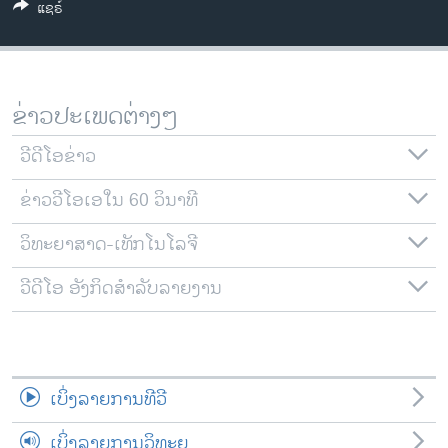
ແຊຣ໌
ວິທະຍາສາດ-ເທັກໂນໂລຈີ
ທຸລະກິດ
ພາສາອັງກິດ
ຂ່າວປະເພດຕ່າງໆ
ວີດີໂອ
ວີດີໂອຂ່າວ
ສຽງ
ຂ່າວວີໂອເອໃນ 60 ວິນາທີ
ລາຍການກະຈາຍສຽງ
ຕິດຕາມພວກເຮົາ ທີ່
ລາຍງານ
ວິທະຍາສາດ-ເທັກໂນໂລຈີ
ວີດີໂອ ອັງກິດສຳລັບລາຍງານ
ພາສາຕ່າງໆ
ເບິ່ງລາຍການທີວີ
ເບິ່ງລາຍການວິທະຍຸ