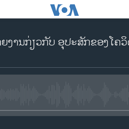
າຍງານກ່ຽວກັບ ອຸປະສັກຂອງໂຄວິດ-
No media source currently availa