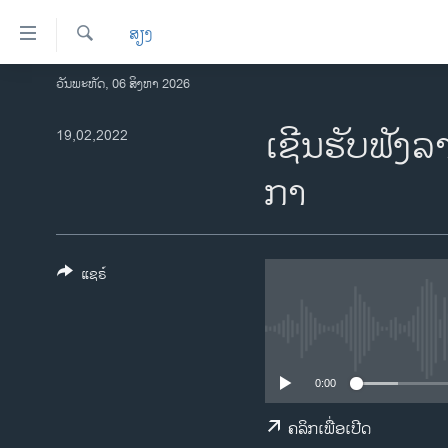
ລິ້ງ
ສຽງ
ສຳຫລັບ
ເຂົ້າ
ຄົ້ນຫາ
ວັນພະຫັດ, 06 ສິງຫາ 2026
ໂຮມເພຈ
ຫາ
ລາວ
ເຊີນຮັບຟັງລ
19,02,2022
ຂ້າມ
ຂ້າມ
ອາເມຣິກາ
ກາ
ຂ້າມ
ການເລືອກຕັ້ງ ປະທານາທີບໍດີ ສະຫະລັດ
ໄປ
2024
ຫາ
ຂ່າວ​ຈີນ
ຊອກ
ແຊຣ໌
ຄົ້ນ
ໂລກ
ເອເຊຍ
ອິດສະຫຼະພາບດ້ານການຂ່າວ
0:00
ຊີວິດຊາວລາວ
ຄລິກເພື່ອເປີດ
ຊຸມຊົນຊາວລາວ