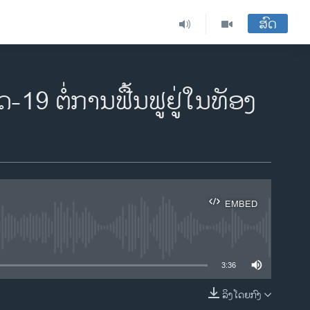
ສົດ
19 ຕໍ່ການຟື້ນຟູຢູ່ໃນທັອງ
EMBED
ble
3:36
ລິງໂດຍກົງ
EMBED