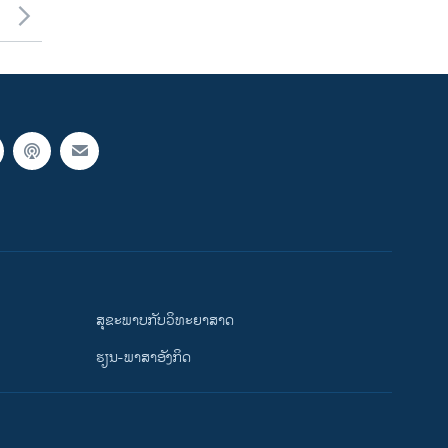
ສຸຂະພາບກັບວິທະຍາສາດ
ຮຽນ-ພາສາອັງກິດ