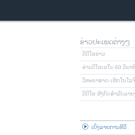
ວິທະຍາສາດ-ເທັກໂນໂລຈີ
ທຸລະກິດ
ພາສາອັງກິດ
ວີດີໂອ
ຂ່າວປະເພດຕ່າງໆ
ສຽງ
ວີດີໂອຂ່າວ
ລາຍການກະຈາຍສຽງ
ຂ່າວວີໂອເອໃນ 60 ວິນາທ
ລາຍງານ
ວິທະຍາສາດ-ເທັກໂນໂລຈ
ວີດີໂອ ອັງກິດສຳລັບລາ
ເບິ່ງລາຍການທີວີ