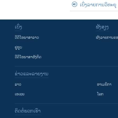
ເບິ່ງລາຍການວິທະຍຸ
ເບິ່ງ
ຟັງສຽງ
ວີດີໂອພາສາລາວ
ຟັງລາຍການຂອງ
ຢູທູບ
ວີດີໂອພາສາອັງກິດ
ຂ່າວແລະລາຍງານ
ລາວ
ອາເມຣິກາ
ເອເຊຍ
ໂລກ
ຕິດຕໍ່ພວກເຮົາ