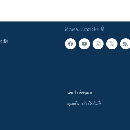
ຕິດຕາມພວກເຮົາ ທີ່
ເຮົາ
ລາວໃນຕ່າງແດນ
ທຸລະກິດ-ເທັກໂນໂລຈີ