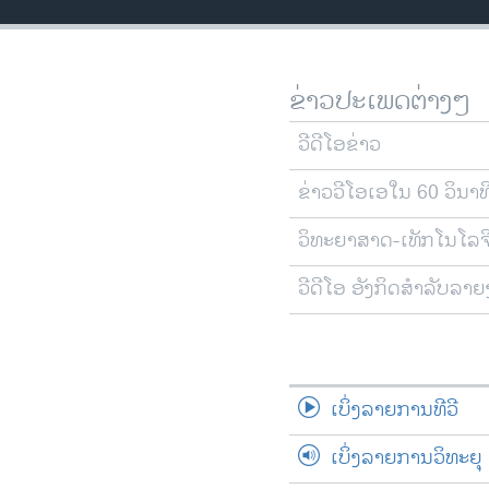
ວິທະຍາສາດ-ເທັກໂນໂລຈີ
ທຸລະກິດ
ຂ່າວປະເພດຕ່າງໆ
ພາສາອັງກິດ
ວີດີໂອ
ວີດີໂອຂ່າວ
ສຽງ
ຂ່າວວີໂອເອໃນ 60 ວິນາທ
ລາຍການກະຈາຍສຽງ
ວິທະຍາສາດ-ເທັກໂນໂລຈ
ລາຍງານ
ວີດີໂອ ອັງກິດສຳລັບລາ
ເບິ່ງລາຍການທີວີ
ເບິ່ງລາຍການວິທະຍຸ