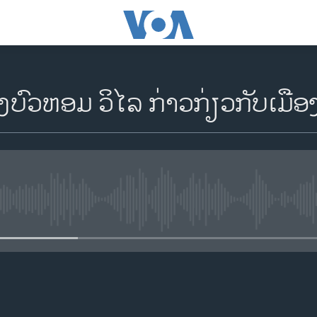
ບົວຫອມ ວິໄລ ກ່າວກ່ຽວກັບເມືອ
No media source currently availa