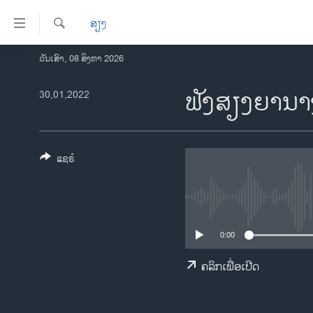
ລິ້ງ
ສຽງ
ສຳຫລັບ
ເຂົ້າ
ຄົ້ນຫາ
ວັນເສົາ, 08 ສິງຫາ 2026
ໂຮມເພຈ
ຫາ
ລາວ
ຟັງສຽງຍານາງ
30,01,2022
ຂ້າມ
ຂ້າມ
ອາເມຣິກາ
ຂ້າມ
ການເລືອກຕັ້ງ ປະທານາທີບໍດີ ສະຫະລັດ
ໄປ
2024
ແຊຣ໌
ຫາ
ຂ່າວ​ຈີນ
ຊອກ
ຄົ້ນ
ໂລກ
ເອເຊຍ
0:00
ອິດສະຫຼະພາບດ້ານການຂ່າວ
ຄລິກເພື່ອເປີດ
ຊີວິດຊາວລາວ
ຊຸມຊົນຊາວລາວ