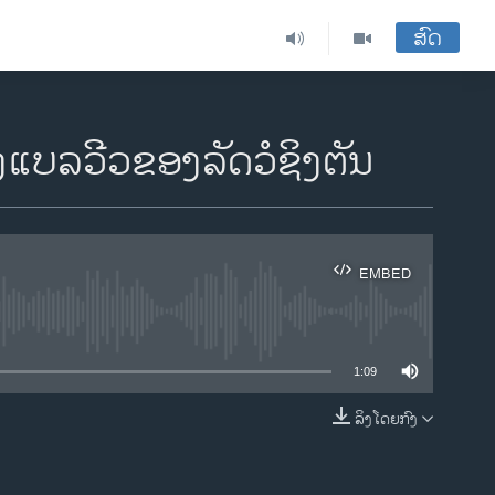
ສົດ
ງແບລວີວຂອງລັດວໍຊິງຕັນ
EMBED
ble
1:09
ລິງໂດຍກົງ
EMBED