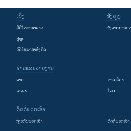
ເບິ່ງ
ຟັງສຽງ
ວີດີໂອພາສາລາວ
ຟັງລາຍການຂອງ
ຢູທູບ
ວີດີໂອພາສາອັງກິດ
ຂ່າວແລະລາຍງານ
ລາວ
ອາເມຣິກາ
ເອເຊຍ
ໂລກ
ຕິດຕໍ່ພວກເຮົາ
ກ່ຽວກັບພວກເຮົາ
ຕິດຕໍ່ພວກເຮົາ