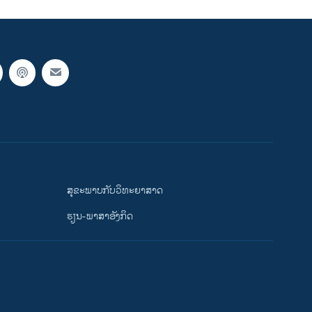
ສຸຂະພາບກັບວິທະຍາສາດ
ຮຽນ-ພາສາອັງກິດ