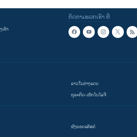
ຕິດຕາມພວກເຮົາ ທີ່
ເຮົາ
ລາວໃນຕ່າງແດນ
ທຸລະກິດ-ເທັກໂນໂລຈີ
ຟັງພອດແຄັສຕ໌