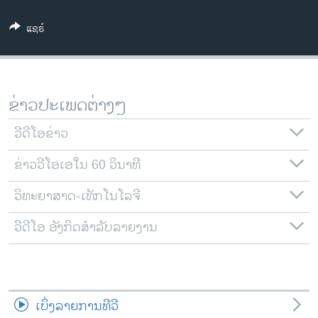
ວິທະຍາສາດ-ເທັກໂນໂລຈີ
ແຊຣ໌
ທຸລະກິດ
ພາສາອັງກິດ
ວີດີໂອ
ຂ່າວປະເພດຕ່າງໆ
ສຽງ
ວີດີໂອຂ່າວ
ລາຍການກະຈາຍສຽງ
ຕິດຕາມພວກເຮົາ ທີ່
ຂ່າວວີໂອເອໃນ 60 ວິນາທີ
ລາຍງານ
ວິທະຍາສາດ-ເທັກໂນໂລຈີ
ພາສາຕ່າງໆ
ວີດີໂອ ອັງກິດສຳລັບລາຍງານ
ເບິ່ງລາຍການທີວີ