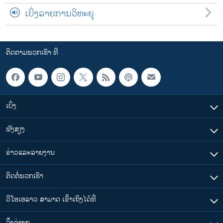
ເບິ່ງລາຍການວິທະຍຸ
ຕິດຕາມພວກເຮົາ ທີ່
ເບິ່ງ
ຟັງສຽງ
ຂ່າວແລະລາຍງານ
ຕິດຕໍ່ພວກເຮົາ
ວີໂອເອລາວ ສາມາດ ເຂົ້າເຖິງໄດ້ທີ່
​ລິ້ງ​ຕ່າງໆ