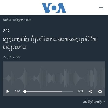
ລິ້ງ
ສຳຫລັບ
ເຂົ້າ
ວັນຈັນ, 10 ສິງຫາ 2026
ຫາ
ໂຮມເພຈ
ຂ່າວ
ຂ້າມ
ລາວ
ສຽງ​ນາງ​ໜິງ ກ່ຽວ​ກັບ​ການ​ສະ​ຫລອງ​ບຸນ​ປີ​ໃໝ່​
ຂ້າມ
ອາເມຣິກາ
ຂ້າມ
ຫວຽດ​ນາ​ມ
ໄປ
ການເລືອກຕັ້ງ ປະທານາທີບໍດີ ສະຫະລັດ 2024
ຫາ
27,01,2022
ຂ່າວ​ຈີນ
ຊອກ
ຄົ້ນ
ໂລກ
ເອເຊຍ
No media source currently available
ອິດສະຫຼະພາບດ້ານການຂ່າວ
0:00
0:21
ຊີວິດຊາວລາວ
ລິງໂດຍກົງ
ຊຸມຊົນຊາວລາວ