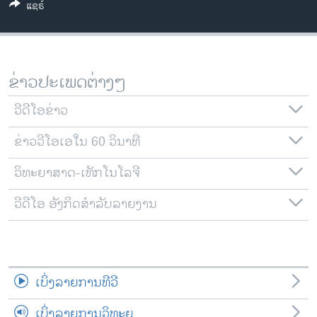
ແຊຣ໌
ວິທະຍາສາດ-ເທັກໂນໂລຈີ
ທຸລະກິດ
ພາສາອັງກິດ
ຂ່າວປະເພດຕ່າງໆ
ວີດີໂອ
ວີດີໂອຂ່າວ
ສຽງ
ຂ່າວວີໂອເອໃນ 60 ວິນາທີ
ລາຍການກະຈາຍສຽງ
ຕິດຕາມພວກເຮົາ ທີ່
ລາຍງານ
ວິທະຍາສາດ-ເທັກໂນໂລຈີ
ວີດີໂອ ອັງກິດສຳລັບລາຍງານ
ພາສາຕ່າງໆ
ເບິ່ງລາຍການທີວີ
ເບິ່ງລາຍການວິທະຍຸ