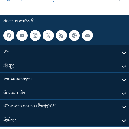
ຕິດຕາມພວກເຮົາ ທີ່
ເບິ່ງ
ຟັງສຽງ
ຂ່າວແລະລາຍງານ
ຕິດຕໍ່ພວກເຮົາ
ວີໂອເອລາວ ສາມາດ ເຂົ້າເຖິງໄດ້ທີ່
​ລິ້ງ​ຕ່າງໆ