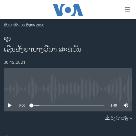
ລິ້ງ
ສຳຫລັບ
ເຂົ້າ
ວັນພະຫັດ, 06 ສິງຫາ 2026
ຫາ
ໂຮມເພຈ
ສຽງ
ຂ້າມ
ລາວ
ເຊີນຟັງຍານາງວີນາ ສະຫວັນ
ຂ້າມ
ອາເມຣິກາ
ຂ້າມ
30,12,2021
ໄປ
ການເລືອກຕັ້ງ ປະທານາທີບໍດີ ສະຫະລັດ 2024
ຫາ
ຂ່າວ​ຈີນ
ຊອກ
ຄົ້ນ
ໂລກ
No media source currently available
ເອເຊຍ
0:00
1:49
ອິດສະຫຼະພາບດ້ານການຂ່າວ
ຊີວິດຊາວລາວ
ລິງໂດຍກົງ
ຊຸມຊົນຊາວລາວ