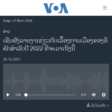
ລິ້ງ
ສຳຫລັບ
ເຂົ້າ
ວັນສຸກ, 07 ສິງຫາ 2026
ຫາ
ໂຮມເພຈ
ຂ່າວ
ຂ້າມ
ລາວ
ເຊີນ​ຟັງ​ລາຍ​ງານ​ກ່ຽວ​ກັບ​​ເລື້ອງ​ການ​ເມືອງ​ຂອງ​ອີ​
ຂ້າມ
ອາເມຣິກາ
ຂ້າມ
ຣັກ​ສຳ​ລັບ​ປີ 2022 ທີ່​ຈະ​ມາ​ເຖິງນີ້
ໄປ
ການເລືອກຕັ້ງ ປະທານາທີບໍດີ ສະຫະລັດ 2024
ຫາ
29,12,2021
ຂ່າວ​ຈີນ
ຊອກ
ຄົ້ນ
ໂລກ
ເອເຊຍ
No media source currently available
ອິດສະຫຼະພາບດ້ານການຂ່າວ
0:00
5:47
ຊີວິດຊາວລາວ
ລິງໂດຍກົງ
ຊຸມຊົນຊາວລາວ