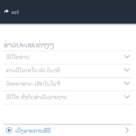
ວິທະຍາສາດ-ເທັກໂນໂລຈີ
ແຊຣ໌
ທຸລະກິດ
ພາສາອັງກິດ
ວີດີໂອ
ຂ່າວປະເພດຕ່າງໆ
ສຽງ
ວີດີໂອຂ່າວ
ລາຍການກະຈາຍສຽງ
ຕິດຕາມພວກເຮົາ ທີ່
ຂ່າວວີໂອເອໃນ 60 ວິນາທີ
ລາຍງານ
ວິທະຍາສາດ-ເທັກໂນໂລຈີ
ພາສາຕ່າງໆ
ວີດີໂອ ອັງກິດສຳລັບລາຍງານ
ເບິ່ງລາຍການທີວີ