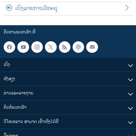
ເບິ່ງລາຍການວິທະຍຸ
ຕິດຕາມພວກເຮົາ ທີ່
ເບິ່ງ
ຟັງສຽງ
ຂ່າວແລະລາຍງານ
ຕິດຕໍ່ພວກເຮົາ
ວີໂອເອລາວ ສາມາດ ເຂົ້າເຖິງໄດ້ທີ່
​ລິ້ງ​ຕ່າງໆ