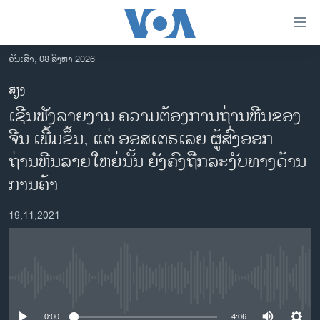
ລິ້ງ
ສຳຫລັບ
ເຂົ້າ
ວັນເສົາ, 08 ສິງຫາ 2026
ຫາ
ໂຮມເພຈ
ສຽງ
ຂ້າມ
ລາວ
ເຊີນຟັງລາຍງານ ຄວາມຕ້ອງການຖ່ານຫີນຂອງ
ຂ້າມ
ອາເມຣິກາ
ຂ້າມ
ຈີນ ເພີ້ມຂຶ້ນ, ແຕ່ ອອສເຕຣເລຍ ຜູ້ສົ່ງອອກ
ໄປ
ການເລືອກຕັ້ງ ປະທານາທີບໍດີ ສະຫະລັດ 2024
ຖ່ານຫີນລາຍໃຫຍ່ນັ້ນ ຍັງຄົງຖືກລະງັບທາງດ້ານ
ຫາ
ຂ່າວ​ຈີນ
ການຄ້າ
ຊອກ
ຄົ້ນ
ໂລກ
19,11,2021
ເອເຊຍ
ອິດສະຫຼະພາບດ້ານການຂ່າວ
ຊີວິດຊາວລາວ
No media source currently available
ຊຸມຊົນຊາວລາວ
0:00
4:06