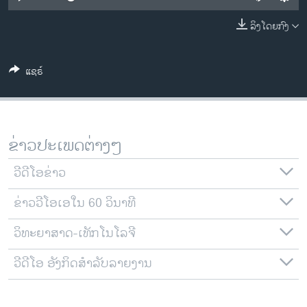
ວິທະຍາສາດ-ເທັກໂນໂລຈີ
ລິງໂດຍກົງ
ທຸລະກິດ
ພາສາອັງກິດ
ແຊຣ໌
ວີດີໂອ
ສຽງ
ລາຍການກະຈາຍສຽງ
ຂ່າວປະເພດຕ່າງໆ
ຕິດຕາມພວກເຮົາ ທີ່
ລາຍງານ
ວີດີໂອຂ່າວ
ຂ່າວວີໂອເອໃນ 60 ວິນາທີ
ພາສາຕ່າງໆ
ວິທະຍາສາດ-ເທັກໂນໂລຈີ
ວີດີໂອ ອັງກິດສຳລັບລາຍງານ