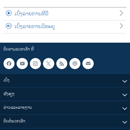
ເບິ່ງລາຍການທີວີ
ເບິ່ງລາຍການວິທະຍຸ
ຕິດຕາມພວກເຮົາ ທີ່
ເບິ່ງ
ຟັງສຽງ
ຂ່າວແລະລາຍງານ
ຕິດຕໍ່ພວກເຮົາ