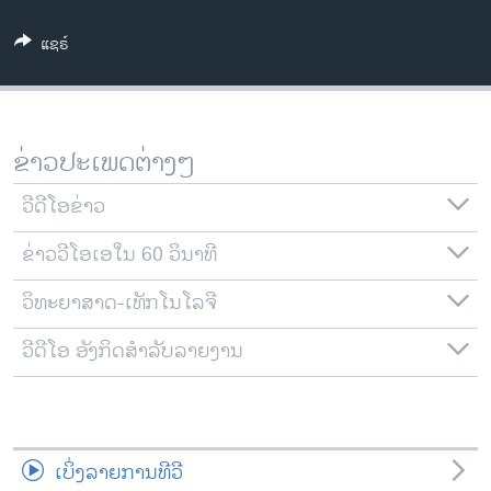
ວິທະຍາສາດ-ເທັກໂນໂລຈີ
ແຊຣ໌
ທຸລະກິດ
ພາສາອັງກິດ
ວີດີໂອ
ຂ່າວປະເພດຕ່າງໆ
ສຽງ
ວີດີໂອຂ່າວ
ລາຍການກະຈາຍສຽງ
ຕິດຕາມພວກເຮົາ ທີ່
ຂ່າວວີໂອເອໃນ 60 ວິນາທີ
ລາຍງານ
ວິທະຍາສາດ-ເທັກໂນໂລຈີ
ພາສາຕ່າງໆ
ວີດີໂອ ອັງກິດສຳລັບລາຍງານ
ເບິ່ງລາຍການທີວີ