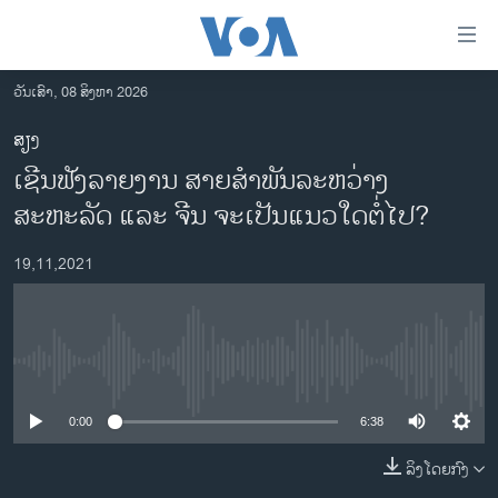
ລິ້ງ
ສຳຫລັບ
ເຂົ້າ
ວັນເສົາ, 08 ສິງຫາ 2026
ຫາ
ໂຮມເພຈ
ສຽງ
ຂ້າມ
ລາວ
ເຊີນຟັງລາຍງານ ສາຍສຳພັນລະຫວ່າງ
ຂ້າມ
ອາເມຣິກາ
ຂ້າມ
ສະຫະລັດ ແລະ ຈີນ ຈະເປັນແນວໃດຕໍ່ໄປ?
ໄປ
ການເລືອກຕັ້ງ ປະທານາທີບໍດີ ສະຫະລັດ 2024
ຫາ
19,11,2021
ຂ່າວ​ຈີນ
ຊອກ
ຄົ້ນ
ໂລກ
ເອເຊຍ
No media source currently available
ອິດສະຫຼະພາບດ້ານການຂ່າວ
0:00
6:38
ຊີວິດຊາວລາວ
ລິງໂດຍກົງ
ຊຸມຊົນຊາວລາວ