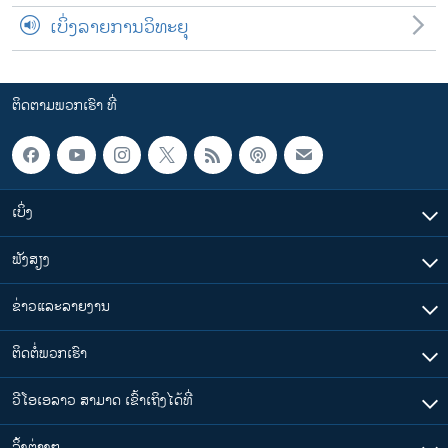
ເບິ່ງລາຍການວິທະຍຸ
ຕິດຕາມພວກເຮົາ ທີ່
ເບິ່ງ
ຟັງສຽງ
ຂ່າວແລະລາຍງານ
ຕິດຕໍ່ພວກເຮົາ
ວີໂອເອລາວ ສາມາດ ເຂົ້າເຖິງໄດ້ທີ່
​ລິ້ງ​ຕ່າງໆ