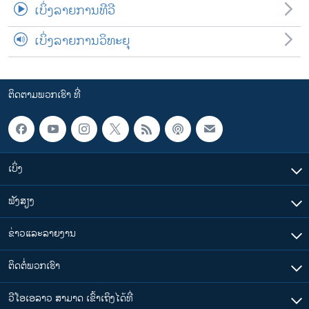
ເບິ່ງລາຍການທີວີ
ເບິ່ງລາຍການວິທະຍຸ
ຕິດຕາມພວກເຮົາ ທີ່
ເບິ່ງ
ຟັງສຽງ
ຂ່າວແລະລາຍງານ
ຕິດຕໍ່ພວກເຮົາ
ວີໂອເອລາວ ສາມາດ ເຂົ້າເຖິງໄດ້ທີ່