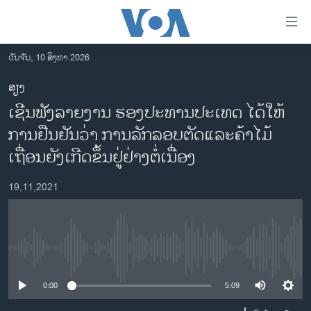
ລິ້ງ
ສຳຫລັບ
ເຂົ້າ
ວັນຈັນ, 10 ສິງຫາ 2026
ຫາ
ໂຮມເພຈ
ສຽງ
ຂ້າມ
ລາວ
ເຊີນຟັງລາຍງານ ຮອງປະທານປະເທດ ໄດ້ໃຫ້
ຂ້າມ
ອາເມຣິກາ
ຂ້າມ
ການຢືນຢັນວ່າ ການລັກລອບຕັດແລະຄ້າໄມ້
ໄປ
ການເລືອກຕັ້ງ ປະທານາທີບໍດີ ສະຫະລັດ 2024
ເຖື່ອນຍັງເກີດຂຶ້ນຢູ່ຢ່າງຕໍ່ເນື່ອງ
ຫາ
ຂ່າວ​ຈີນ
ຊອກ
19,11,2021
ຄົ້ນ
ໂລກ
ເອເຊຍ
ອິດສະຫຼະພາບດ້ານການຂ່າວ
No media source currently available
ຊີວິດຊາວລາວ
0:00
5:09
ຊຸມຊົນຊາວລາວ