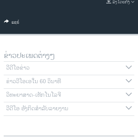
ລິງໂດຍກົງ
ວິທະຍາສາດ-ເທັກໂນໂລຈີ
ທຸລະກິດ
ແຊຣ໌
ພາສາອັງກິດ
ວີດີໂອ
ສຽງ
ຂ່າວປະເພດຕ່າງໆ
ລາຍການກະຈາຍສຽງ
ຕິດຕາມພວກເຮົາ ທີ່
ວີດີໂອຂ່າວ
ລາຍງານ
ຂ່າວວີໂອເອໃນ 60 ວິນາທີ
ວິທະຍາສາດ-ເທັກໂນໂລຈີ
ພາສາຕ່າງໆ
ວີດີໂອ ອັງກິດສຳລັບລາຍງານ