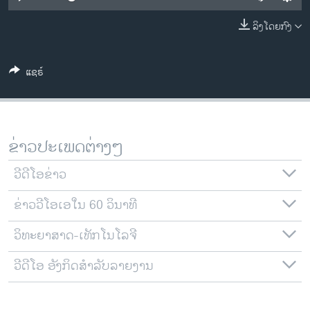
ວິທະຍາສາດ-ເທັກໂນໂລຈີ
ລິງໂດຍກົງ
ທຸລະກິດ
ພາສາອັງກິດ
ແຊຣ໌
ວີດີໂອ
ສຽງ
ລາຍການກະຈາຍສຽງ
ຂ່າວປະເພດຕ່າງໆ
ຕິດຕາມພວກເຮົາ ທີ່
ລາຍງານ
ວີດີໂອຂ່າວ
ຂ່າວວີໂອເອໃນ 60 ວິນາທີ
ພາສາຕ່າງໆ
ວິທະຍາສາດ-ເທັກໂນໂລຈີ
ວີດີໂອ ອັງກິດສຳລັບລາຍງານ