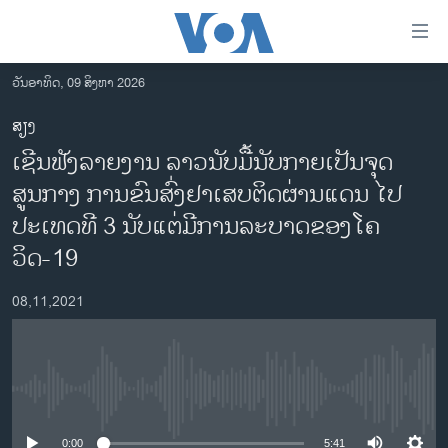
ລິ້ງ
ສຳຫລັບ
ເຂົ້າ
ວັນອາທິດ, 09 ສິງຫາ 2026
ຫາ
ໂຮມເພຈ
ສຽງ
ຂ້າມ
ລາວ
ເຊີນຟັງລາຍງານ ລາວນັບມື້ນັບກາຍເປັນຈຸດ
ຂ້າມ
ອາເມຣິກາ
ຂ້າມ
ສູນກາງ ການຂົນສົ່ງຢາເສບຕິດຜ່ານແດນ ໄປ
ໄປ
ການເລືອກຕັ້ງ ປະທານາທີບໍດີ ສະຫະລັດ 2024
ປະເທດທີ 3 ນັບແຕ່ມີການລະບາດຂອງໂຄ
ຫາ
ຂ່າວ​ຈີນ
ວິດ-19
ຊອກ
ຄົ້ນ
ໂລກ
08,11,2021
ເອເຊຍ
ອິດສະຫຼະພາບດ້ານການຂ່າວ
ຊີວິດຊາວລາວ
No media source currently available
ຊຸມຊົນຊາວລາວ
0:00
5:41