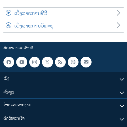
ເບິ່ງລາຍການທີວີ
ເບິ່ງລາຍການວິທະຍຸ
ຕິດຕາມພວກເຮົາ ທີ່
ເບິ່ງ
ຟັງສຽງ
ຂ່າວແລະລາຍງານ
ຕິດຕໍ່ພວກເຮົາ