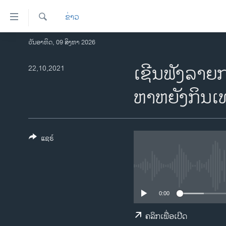
ລິ້ງ
ຂ່າວ
ສຳຫລັບ
ເຂົ້າ
ຄົ້ນຫາ
ວັນອາທິດ, 09 ສິງຫາ 2026
ໂຮມເພຈ
ຫາ
ລາວ
ເຊີນຟັງລາຍກ
22,10,2021
ຂ້າມ
ຂ້າມ
ອາເມຣິກາ
ຫາ​ຫຍັງ​ກິນ
ຂ້າມ
ການເລືອກຕັ້ງ ປະທານາທີບໍດີ ສະຫະລັດ
ໄປ
2024
ຫາ
ຂ່າວ​ຈີນ
ຊອກ
ແຊຣ໌
ຄົ້ນ
ໂລກ
ເອເຊຍ
ອິດສະຫຼະພາບດ້ານການຂ່າວ
0:00
ຊີວິດຊາວລາວ
ຄລິກເພື່ອເປີດ
ຊຸມຊົນຊາວລາວ