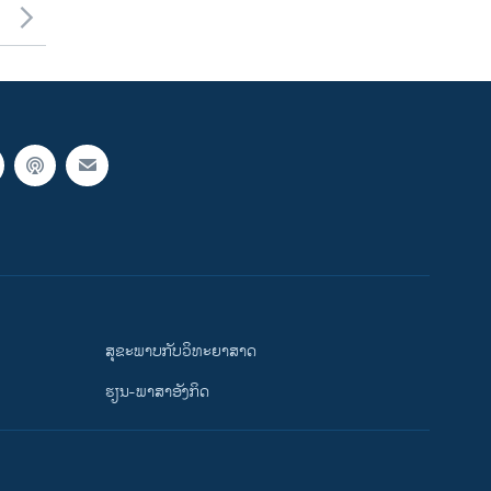
ສຸຂະພາບກັບວິທະຍາສາດ
ຮຽນ-ພາສາອັງກິດ