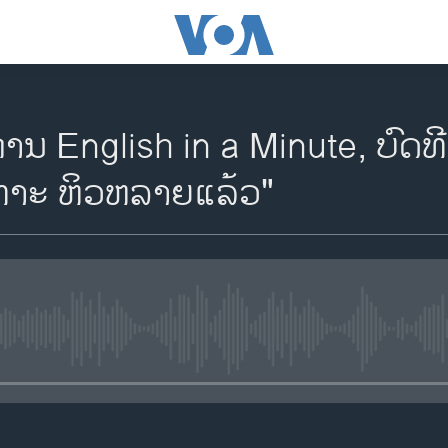
ານ English in a Minute, ບົດທີ 
ເທາະ ຫິວ​ຫລາຍ​ແລ້ວ"
No media source currently availa