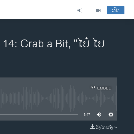
ສົດ
14: Grab a Bit, "ໄປ໋ ໄປ
EMBED
ble
3:47
ລິງໂດຍກົງ
EMBED