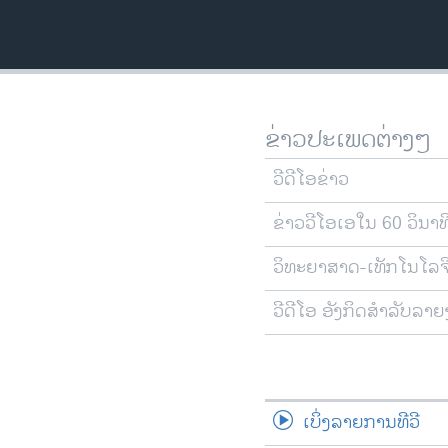
ວິທະຍາສາດ-ເທັກໂນໂລຈີ
ທຸລະກິດ
ພາສາອັງກິດ
ວີດີໂອ
ຂ່າວປະເພດຕ່າງໆ
ສຽງ
ວີດີໂອຂ່າວ
ລາຍການກະຈາຍສຽງ
ຂ່າວວີໂອເອໃນ 60 ວິນາທ
ລາຍງານ
ວິທະຍາສາດ-ເທັກໂນໂລຈ
ວີດີໂອ ອັງກິດສຳລັບລາ
ເບິ່ງລາຍການທີວີ