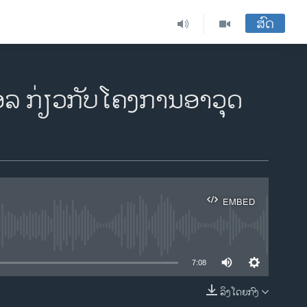
ສົດ
ອລ ກ່ຽວກັບໂຄງການອາວຸດ
EMBED
ble
7:08
ລິງໂດຍກົງ
EMBED