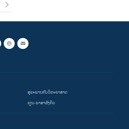
ສຸຂະພາບກັບວິທະຍາສາດ
ຮຽນ-ພາສາອັງກິດ