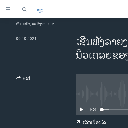
ລິ້ງ
ສຽງ
ສຳຫລັບ
ເຂົ້າ
ຄົ້ນຫາ
ວັນພະຫັດ, 06 ສິງຫາ 2026
ໂຮມເພຈ
ຫາ
ລາວ
ເຊີນຟັງລາຍ
09,10,2021
ຂ້າມ
ຂ້າມ
ອາເມຣິກາ
ນິວເຄລຍຂອງອີ
ຂ້າມ
ການເລືອກຕັ້ງ ປະທານາທີບໍດີ ສະຫະລັດ
ໄປ
2024
ຫາ
ຂ່າວ​ຈີນ
ຊອກ
ແຊຣ໌
ຄົ້ນ
ໂລກ
ເອເຊຍ
ອິດສະຫຼະພາບດ້ານການຂ່າວ
0:00
ຊີວິດຊາວລາວ
ຄລິກເພື່ອເປີດ
ຊຸມຊົນຊາວລາວ