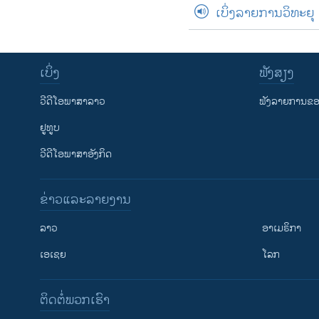
ເບິ່ງລາຍການວິທະຍຸ
ເບິ່ງ
ຟັງສຽງ
ວີດີໂອພາສາລາວ
ຟັງລາຍການຂອງ
ຢູທູບ
ວີດີໂອພາສາອັງກິດ
ຂ່າວແລະລາຍງານ
ລາວ
ອາເມຣິກາ
ເອເຊຍ
ໂລກ
ຕິດຕໍ່ພວກເຮົາ