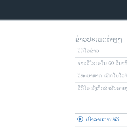
ວິທະຍາສາດ-ເທັກໂນໂລຈີ
ທຸລະກິດ
ພາສາອັງກິດ
ວີດີໂອ
ຂ່າວປະເພດຕ່າງໆ
ສຽງ
ວີດີໂອຂ່າວ
ລາຍການກະຈາຍສຽງ
ຂ່າວວີໂອເອໃນ 60 ວິນາທ
ລາຍງານ
ວິທະຍາສາດ-ເທັກໂນໂລຈ
ວີດີໂອ ອັງກິດສຳລັບລາ
ເບິ່ງລາຍການທີວີ