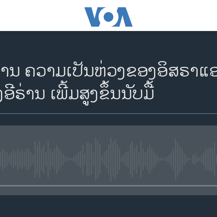
ງານ ຄວາມເປັນຫ່ວງຂອງອິສຣາແ
ຣ່ານ ເພີ້ມສູງຂຶ້ນນັບມື້
No media source currently availa