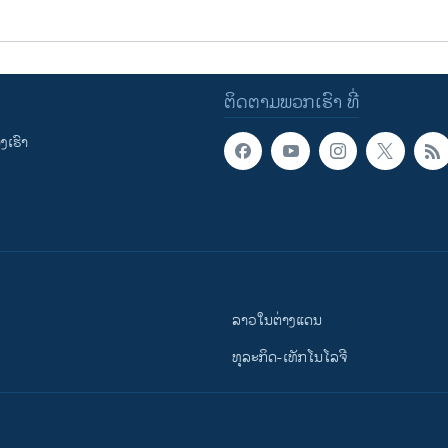
ຕິດຕາມພວກເຮົາ ທີ່
ເຮົາ
ລາວໃນຕ່າງແດນ
ທຸລະກິດ-ເທັກໂນໂລຈີ