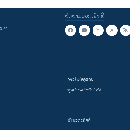
ຕິດຕາມພວກເຮົາ ທີ່
ເຮົາ
ລາວໃນຕ່າງແດນ
ທຸລະກິດ-ເທັກໂນໂລຈີ
ຟັງພອດແຄັສຕ໌