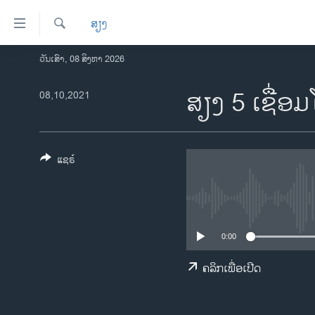
ລິ້ງ
ສຽງ
ສຳຫລັບ
ເຂົ້າ
ຄົ້ນຫາ
ວັນເສົາ, 08 ສິງຫາ 2026
ໂຮມເພຈ
ຫາ
ລາວ
ສຽງ 5 ເຊື່ອ
08,10,2021
ຂ້າມ
ຂ້າມ
ອາເມຣິກາ
ຂ້າມ
ການເລືອກຕັ້ງ ປະທານາທີບໍດີ ສະຫະລັດ
ໄປ
2024
ແຊຣ໌
ຫາ
ຂ່າວ​ຈີນ
ຊອກ
ຄົ້ນ
ໂລກ
ເອເຊຍ
0:00
ອິດສະຫຼະພາບດ້ານການຂ່າວ
ຄລິກເພື່ອເປີດ
ຊີວິດຊາວລາວ
ຊຸມຊົນຊາວລາວ