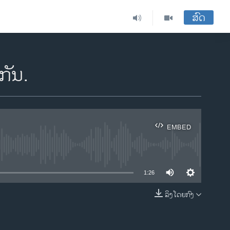
ສົດ
ກັນ.
EMBED
ble
1:26
ລິງໂດຍກົງ
EMBED