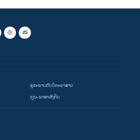
ສຸຂະພາບກັບວິທະຍາສາດ
ຮຽນ-ພາສາອັງກິດ