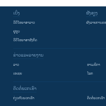
ເບິ່ງ
ຟັງສຽງ
ວີດີໂອພາສາລາວ
ຟັງລາຍການຂອງ
ຢູທູບ
ວີດີໂອພາສາອັງກິດ
ຂ່າວແລະລາຍງານ
ລາວ
ອາເມຣິກາ
ເອເຊຍ
ໂລກ
ຕິດຕໍ່ພວກເຮົາ
ກ່ຽວກັບພວກເຮົາ
ຕິດຕໍ່ພວກເຮົາ