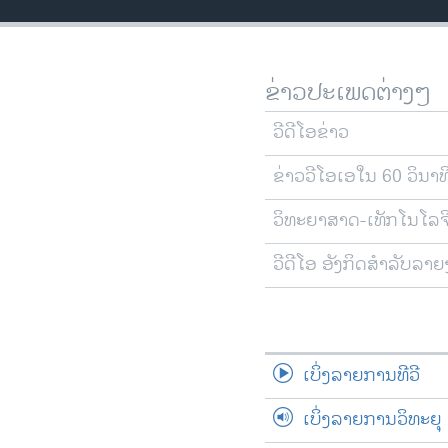
ວິທະຍາສາດ-ເທັກໂນໂລຈີ
ທຸລະກິດ
ຂ່າວປະເພດຕ່າງໆ
ພາສາອັງກິດ
ວີດີໂອ
ວີດີໂອຂ່າວ
ສຽງ
ຂ່າວວີໂອເອໃນ 60 ວິນາທ
ລາຍການກະຈາຍສຽງ
ວິທະຍາສາດ-ເທັກໂນໂລຈ
ລາຍງານ
ວີດີໂອ ອັງກິດສຳລັບລາ
ເບິ່ງລາຍການທີວີ
ເບິ່ງລາຍການວິທະຍຸ