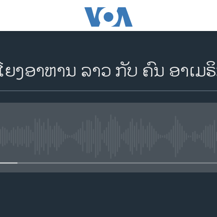
ມໂຍງອາຫານ ລາວ ກັບ ຄົນ ອາເມຣິ
No media source currently availa