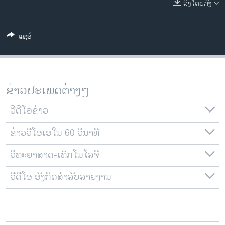
ລິງໂດຍກົງ
ວິທະຍາສາດ-ເທັກໂນໂລຈີ
ທຸລະກິດ
ແຊຣ໌
ພາສາອັງກິດ
ວີດີໂອ
ສຽງ
ຂ່າວປະເພດຕ່າງໆ
ລາຍການກະຈາຍສຽງ
ຕິດຕາມພວກເຮົາ ທີ່
ວີດີໂອຂ່າວ
ລາຍງານ
ຂ່າວວີໂອເອໃນ 60 ວິນາທີ
ວິທະຍາສາດ-ເທັກໂນໂລຈີ
ພາສາຕ່າງໆ
ວີດີໂອ ອັງກິດສຳລັບລາຍງານ