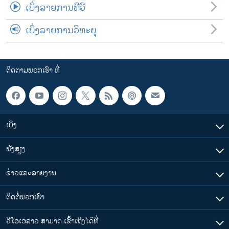
ເບິ່ງລາຍການທີວີ
ເບິ່ງລາຍການວິທະຍຸ
ຕິດຕາມພວກເຮົາ ທີ່
ເບິ່ງ
ຟັງສຽງ
ຂ່າວແລະລາຍງານ
ຕິດຕໍ່ພວກເຮົາ
ວີໂອເອລາວ ສາມາດ ເຂົ້າເຖິງໄດ້ທີ່