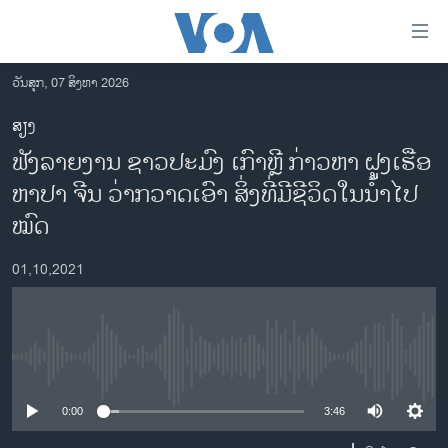
ລິ້ງ
ສຳຫລັບ
ເຂົ້າ
ວັນສຸກ, 07 ສິງຫາ 2026
ຫາ
ໂຮມເພຈ
ສຽງ
ຂ້າມ
ລາວ
ຟັງລາຍງານ ຊາວປະມົງ ເກົາຫຼີ ກ່າວຫາ ຝູງເຮືອ
ຂ້າມ
ອາເມຣິກາ
ຂ້າມ
ຫາປາ ຈີນ ວ່າກວາດເອົາ ສິ່ງທີ່ມີຊີວິດໃນນໍ້າໄປ
ໄປ
ການເລືອກຕັ້ງ ປະທານາທີບໍດີ ສະຫະລັດ 2024
ໝົດ
ຫາ
ຂ່າວ​ຈີນ
ຊອກ
01,10,2021
ຄົ້ນ
ໂລກ
ເອເຊຍ
ອິດສະຫຼະພາບດ້ານການຂ່າວ
No media source currently available
ຊີວິດຊາວລາວ
0:00
3:46
ຊຸມຊົນຊາວລາວ