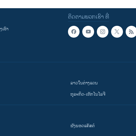
ຕິດຕາມພວກເຮົາ ທີ່
ເຮົາ
ລາວໃນຕ່າງແດນ
ທຸລະກິດ-ເທັກໂນໂລຈີ
ຟັງພອດແຄັສຕ໌