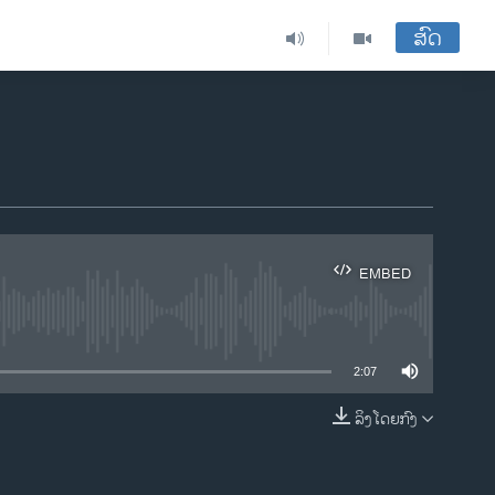
ສົດ
EMBED
ble
2:07
ລິງໂດຍກົງ
EMBED