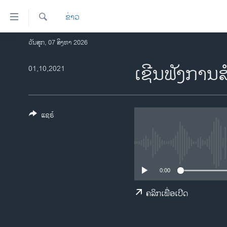
ລິ້ງ
ຂ່າວ
ສຳຫລັບ
ເຂົ້າ
ຄົ້ນຫາ
ວັນສຸກ, 07 ສິງຫາ 2026
ໂຮມເພຈ
ຫາ
ລາວ
ເຊີນຟັງການ
01,10,2021
ຂ້າມ
ຂ້າມ
ອາເມຣິກາ
ຂ້າມ
ການເລືອກຕັ້ງ ປະທານາທີບໍດີ ສະຫະລັດ
ໄປ
2024
ແຊຣ໌
ຫາ
ຂ່າວ​ຈີນ
ຊອກ
ຄົ້ນ
ໂລກ
ເອເຊຍ
0:00
ອິດສະຫຼະພາບດ້ານການຂ່າວ
ຄລິກເພື່ອເປີດ
ຊີວິດຊາວລາວ
ຊຸມຊົນຊາວລາວ