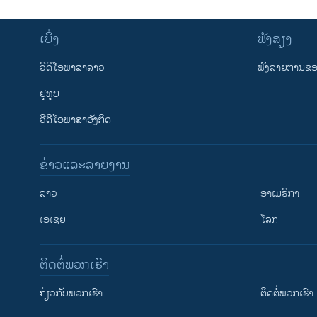
ເບິ່ງ
ຟັງສຽງ
ວີດີໂອພາສາລາວ
ຟັງລາຍການຂອງ
ຢູທູບ
ວີດີໂອພາສາອັງກິດ
ຂ່າວແລະລາຍງານ
ລາວ
ອາເມຣິກາ
ເອເຊຍ
ໂລກ
ຕິດຕໍ່ພວກເຮົາ
ກ່ຽວກັບພວກເຮົາ
ຕິດຕໍ່ພວກເຮົາ