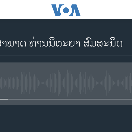
ສຳພາດ ທ່ານນິຕະຍາ ສົມສະນິດ
No media source currently availa