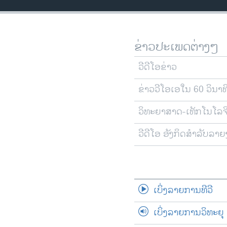
ວິທະຍາສາດ-ເທັກໂນໂລຈີ
ທຸລະກິດ
ຂ່າວປະເພດຕ່າງໆ
ພາສາອັງກິດ
ວີດີໂອ
ວີດີໂອຂ່າວ
ສຽງ
ຂ່າວວີໂອເອໃນ 60 ວິນາທ
ລາຍການກະຈາຍສຽງ
ວິທະຍາສາດ-ເທັກໂນໂລຈ
ລາຍງານ
ວີດີໂອ ອັງກິດສຳລັບລາ
ເບິ່ງລາຍການທີວີ
ເບິ່ງລາຍການວິທະຍຸ