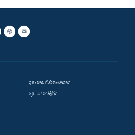
ສຸຂະພາບກັບວິທະຍາສາດ
ຮຽນ-ພາສາອັງກິດ