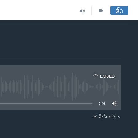
ສົດ
EMBED
ble
0:44
ລິງໂດຍກົງ
EMBED