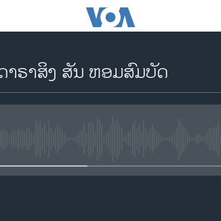
ນດາຣາສິງ ສັນ ຫອມສົມບັດ
No media source currently availa