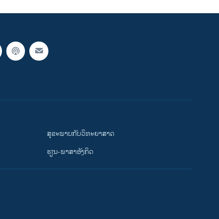
ສຸຂະພາບກັບວິທະຍາສາດ
ຮຽນ-ພາສາອັງກິດ