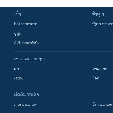
ເບິ່ງ
ຟັງສຽງ
ວີດີໂອພາສາລາວ
ຟັງລາຍການຂອງ
ຢູທູບ
ວີດີໂອພາສາອັງກິດ
ຂ່າວແລະລາຍງານ
ລາວ
ອາເມຣິກາ
ເອເຊຍ
ໂລກ
ຕິດຕໍ່ພວກເຮົາ
ກ່ຽວກັບພວກເຮົາ
ຕິດຕໍ່ພວກເຮົາ