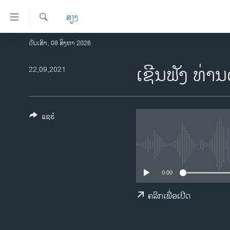
ລິ້ງ
ສຽງ
ສຳຫລັບ
ເຂົ້າ
ຄົ້ນຫາ
ວັນເສົາ, 08 ສິງຫາ 2026
ໂຮມເພຈ
ຫາ
ລາວ
ເຊີນຟັງ ທ່າ
22,09,2021
ຂ້າມ
ຂ້າມ
ອາເມຣິກາ
ຂ້າມ
ການເລືອກຕັ້ງ ປະທານາທີບໍດີ ສະຫະລັດ
ໄປ
2024
ແຊຣ໌
ຫາ
ຂ່າວ​ຈີນ
ຊອກ
ຄົ້ນ
ໂລກ
ເອເຊຍ
0:00
ອິດສະຫຼະພາບດ້ານການຂ່າວ
ຄລິກເພື່ອເປີດ
ຊີວິດຊາວລາວ
ຊຸມຊົນຊາວລາວ