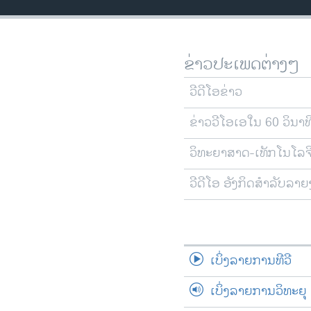
ວິທະຍາສາດ-ເທັກໂນໂລຈີ
ທຸລະກິດ
ຂ່າວປະເພດຕ່າງໆ
ພາສາອັງກິດ
ວີດີໂອ
ວີດີໂອຂ່າວ
ສຽງ
ຂ່າວວີໂອເອໃນ 60 ວິນາທ
ລາຍການກະຈາຍສຽງ
ວິທະຍາສາດ-ເທັກໂນໂລຈ
ລາຍງານ
ວີດີໂອ ອັງກິດສຳລັບລາ
ເບິ່ງລາຍການທີວີ
ເບິ່ງລາຍການວິທະຍຸ