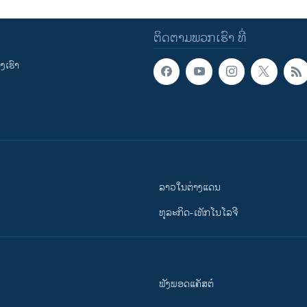
ຕິດຕາມພວກເຮົາ ທີ່
ເຮົາ
ລາວໃນຕ່າງແດນ
ທຸລະກິດ-ເທັກໂນໂລຈີ
ຟັງພອດແຄັສຕ໌