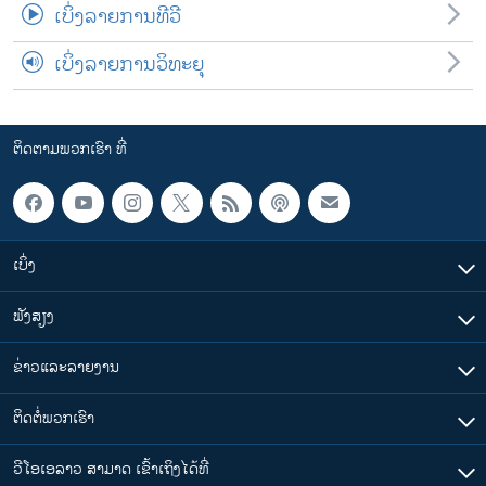
ເບິ່ງລາຍການທີວີ
ເບິ່ງລາຍການວິທະຍຸ
ຕິດຕາມພວກເຮົາ ທີ່
ເບິ່ງ
ຟັງສຽງ
ຂ່າວແລະລາຍງານ
ຕິດຕໍ່ພວກເຮົາ
ວີໂອເອລາວ ສາມາດ ເຂົ້າເຖິງໄດ້ທີ່