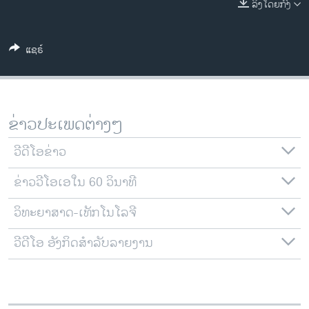
ລິງໂດຍກົງ
ວິທະຍາສາດ-ເທັກໂນໂລຈີ
ທຸລະກິດ
ແຊຣ໌
ພາສາອັງກິດ
ວີດີໂອ
ສຽງ
ຂ່າວປະເພດຕ່າງໆ
ລາຍການກະຈາຍສຽງ
ຕິດຕາມພວກເຮົາ ທີ່
ວີດີໂອຂ່າວ
ລາຍງານ
ຂ່າວວີໂອເອໃນ 60 ວິນາທີ
ວິທະຍາສາດ-ເທັກໂນໂລຈີ
ພາສາຕ່າງໆ
ວີດີໂອ ອັງກິດສຳລັບລາຍງານ