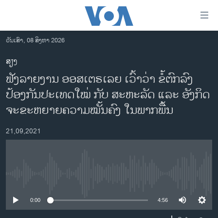
ລິ້ງ
ສຳຫລັບ
ເຂົ້າ
ວັນເສົາ, 08 ສິງຫາ 2026
ຫາ
ໂຮມເພຈ
ສຽງ
ຂ້າມ
ລາວ
ຟັງລາຍງານ ອອສເຕຣເລຍ ເວົ້າວ່າ ຂໍ້ຕົກລົງ
ຂ້າມ
ອາເມຣິກາ
ຂ້າມ
ປ້ອງກັນປະເທດໃໝ່ ກັບ ສະຫະລັດ ແລະ ອັງກິດ
ໄປ
ການເລືອກຕັ້ງ ປະທານາທີບໍດີ ສະຫະລັດ 2024
ຈະຂະຫຍາຍຄວາມໝັ້ນຄົງ ໃນພາກພື້ນ
ຫາ
ຂ່າວ​ຈີນ
ຊອກ
21,09,2021
ຄົ້ນ
ໂລກ
ເອເຊຍ
ອິດສະຫຼະພາບດ້ານການຂ່າວ
No media source currently available
ຊີວິດຊາວລາວ
0:00
4:56
ຊຸມຊົນຊາວລາວ