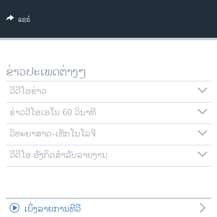
ວິທະຍາສາດ-ເທັກໂນໂລຈີ
ແຊຣ໌
ທຸລະກິດ
ພາສາອັງກິດ
ວີດີໂອ
ຂ່າວປະເພດຕ່າງໆ
ສຽງ
ວີດີໂອຂ່າວ
ລາຍການກະຈາຍສຽງ
ຕິດຕາມພວກເຮົາ ທີ່
ຂ່າວວີໂອເອໃນ 60 ວິນາທີ
ລາຍງານ
ວິທະຍາສາດ-ເທັກໂນໂລຈີ
ພາສາຕ່າງໆ
ວີດີໂອ ອັງກິດສຳລັບລາຍງານ
ເບິ່ງລາຍການທີວີ