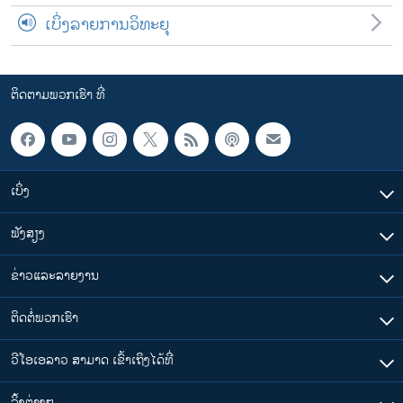
ເບິ່ງລາຍການວິທະຍຸ
ຕິດຕາມພວກເຮົາ ທີ່
ເບິ່ງ
ຟັງສຽງ
ຂ່າວແລະລາຍງານ
ຕິດຕໍ່ພວກເຮົາ
ວີໂອເອລາວ ສາມາດ ເຂົ້າເຖິງໄດ້ທີ່
​ລິ້ງ​ຕ່າງໆ