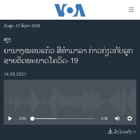
ລິ້ງ
ສຳຫລັບ
ເຂົ້າ
ວັນສຸກ, 07 ສິງຫາ 2026
ຫາ
ໂຮມເພຈ
ສຽງ
ຂ້າມ
ລາວ
ຍານາງໝອນແກ້ວ ສີທຳມາລາ ກ່າວກ່ຽວກັບລູກ
ຂ້າມ
ອາເມຣິກາ
ຂ້າມ
ຊາຍຕິດພະຍາດໂຄວິດ-19
ໄປ
ການເລືອກຕັ້ງ ປະທານາທີບໍດີ ສະຫະລັດ 2024
ຫາ
14,09,2021
ຂ່າວ​ຈີນ
ຊອກ
ຄົ້ນ
ໂລກ
ເອເຊຍ
No media source currently available
ອິດສະຫຼະພາບດ້ານການຂ່າວ
0:00
0:36
ຊີວິດຊາວລາວ
ລິງໂດຍກົງ
ຊຸມຊົນຊາວລາວ