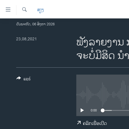
ລິ້ງ
ສຽງ
ສຳຫລັບ
ເຂົ້າ
ຄົ້ນຫາ
ວັນພະຫັດ, 06 ສິງຫາ 2026
ໂຮມເພຈ
ຫາ
ລາວ
ຟັງລາຍງານ 
23,08,2021
ຂ້າມ
ຂ້າມ
ອາເມຣິກາ
ຈະບໍ່ມີສິດ 
ຂ້າມ
ການເລືອກຕັ້ງ ປະທານາທີບໍດີ ສະຫະລັດ
ໄປ
2024
ຫາ
ຂ່າວ​ຈີນ
ຊອກ
ແຊຣ໌
ຄົ້ນ
ໂລກ
ເອເຊຍ
ອິດສະຫຼະພາບດ້ານການຂ່າວ
0:00
ຊີວິດຊາວລາວ
ຄລິກເພື່ອເປີດ
ຊຸມຊົນຊາວລາວ