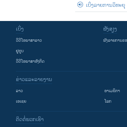
ເບິ່ງລາຍການວິທະຍຸ
ເບິ່ງ
ຟັງສຽງ
ວີດີໂອພາສາລາວ
ຟັງລາຍການຂອງ
ຢູທູບ
ວີດີໂອພາສາອັງກິດ
ຂ່າວແລະລາຍງານ
ລາວ
ອາເມຣິກາ
ເອເຊຍ
ໂລກ
ຕິດຕໍ່ພວກເຮົາ