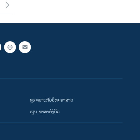
ສຸຂະພາບກັບວິທະຍາສາດ
ຮຽນ-ພາສາອັງກິດ