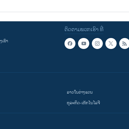
ຕິດຕາມພວກເຮົາ ທີ່
ເຮົາ
ລາວໃນຕ່າງແດນ
ທຸລະກິດ-ເທັກໂນໂລຈີ