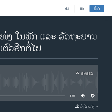
ສົດ
ແໜ່ງ ໃນພັກ ແລະ ລັດຖະບານ
ຕົວອີກຕໍ່ໄປ
EMBED
ble
5:08
ລິງໂດຍກົງ
EMBED