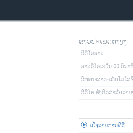
ວິທະຍາສາດ-ເທັກໂນໂລຈີ
ທຸລະກິດ
ພາສາອັງກິດ
ວີດີໂອ
ຂ່າວປະເພດຕ່າງໆ
ສຽງ
ວີດີໂອຂ່າວ
ລາຍການກະຈາຍສຽງ
ຂ່າວວີໂອເອໃນ 60 ວິນາທ
ລາຍງານ
ວິທະຍາສາດ-ເທັກໂນໂລຈ
ວີດີໂອ ອັງກິດສຳລັບລາ
ເບິ່ງລາຍການທີວີ