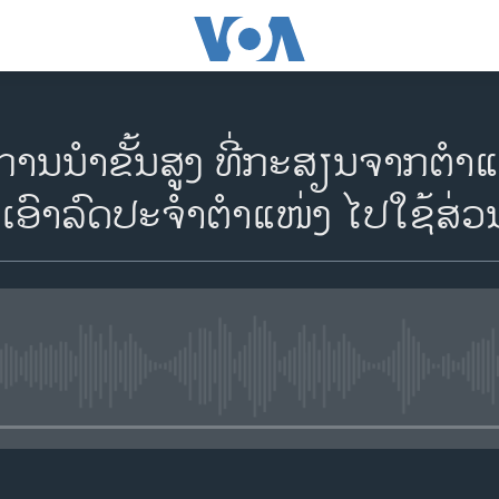
ການນຳຂັ້ນສູງ ທີ່ກະສຽນຈາກຕຳ
ນຳເອົາລົດປະຈຳຕຳແໜ່ງ ໄປໃຊ້ສ່ວນ
No media source currently availa