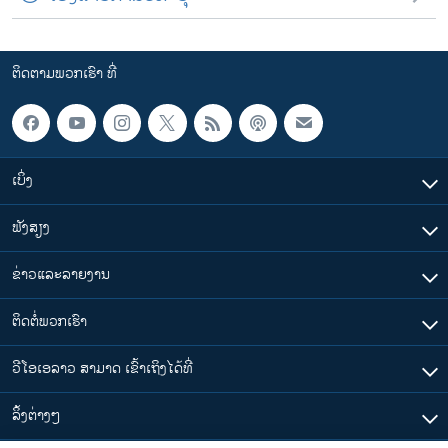
ຕິດຕາມພວກເຮົາ ທີ່
ເບິ່ງ
ຟັງສຽງ
ຂ່າວແລະລາຍງານ
ຕິດຕໍ່ພວກເຮົາ
ວີໂອເອລາວ ສາມາດ ເຂົ້າເຖິງໄດ້ທີ່
​ລິ້ງ​ຕ່າງໆ