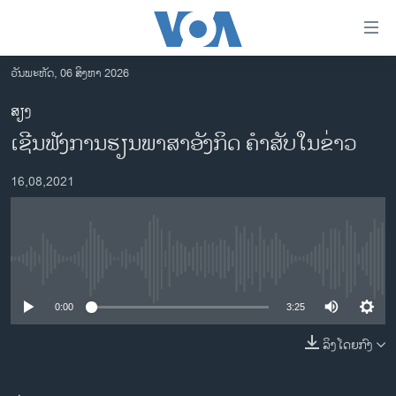
ລິ້ງ
ສຳຫລັບ
ເຂົ້າ
ວັນພະຫັດ, 06 ສິງຫາ 2026
ຫາ
ໂຮມເພຈ
ສຽງ
ຂ້າມ
ລາວ
ເຊີນຟັງການຮຽນພາສາອັງກິດ ຄຳສັບໃນຂ່າວ
ຂ້າມ
ອາເມຣິກາ
ຂ້າມ
16,08,2021
ໄປ
ການເລືອກຕັ້ງ ປະທານາທີບໍດີ ສະຫະລັດ 2024
ຫາ
ຂ່າວ​ຈີນ
ຊອກ
ຄົ້ນ
ໂລກ
No media source currently available
ເອເຊຍ
0:00
3:25
ອິດສະຫຼະພາບດ້ານການຂ່າວ
ຊີວິດຊາວລາວ
ລິງໂດຍກົງ
ຊຸມຊົນຊາວລາວ