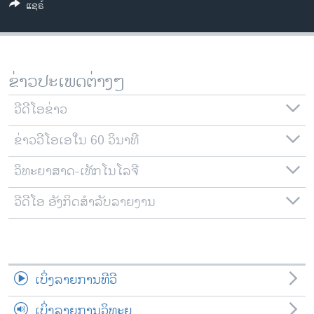
ແຊຣ໌
ວິທະຍາສາດ-ເທັກໂນໂລຈີ
ທຸລະກິດ
ພາສາອັງກິດ
ຂ່າວປະເພດຕ່າງໆ
ວີດີໂອ
ວີດີໂອຂ່າວ
ສຽງ
ຂ່າວວີໂອເອໃນ 60 ວິນາທີ
ລາຍການກະຈາຍສຽງ
ຕິດຕາມພວກເຮົາ ທີ່
ລາຍງານ
ວິທະຍາສາດ-ເທັກໂນໂລຈີ
ວີດີໂອ ອັງກິດສຳລັບລາຍງານ
ພາສາຕ່າງໆ
ເບິ່ງລາຍການທີວີ
ເບິ່ງລາຍການວິທະຍຸ