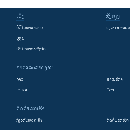
ເບິ່ງ
ຟັງສຽງ
ວີດີໂອພາສາລາວ
ຟັງລາຍການຂອງ
ຢູທູບ
ວີດີໂອພາສາອັງກິດ
ຂ່າວແລະລາຍງານ
ລາວ
ອາເມຣິກາ
ເອເຊຍ
ໂລກ
ຕິດຕໍ່ພວກເຮົາ
ກ່ຽວກັບພວກເຮົາ
ຕິດຕໍ່ພວກເຮົາ