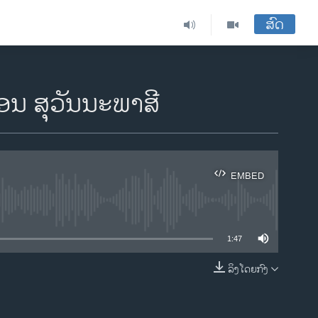
ສົດ
ອນ ສຸວັນນະພາສີ
EMBED
ble
1:47
ລິງໂດຍກົງ
EMBED