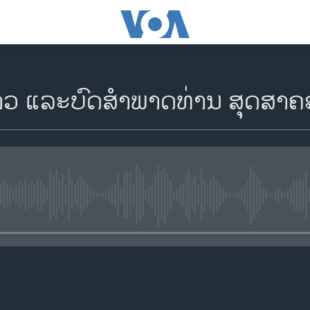
່າວ ແລະບົດສໍາພາດທ່ານ ສຸດສາຄ
No media source currently availa