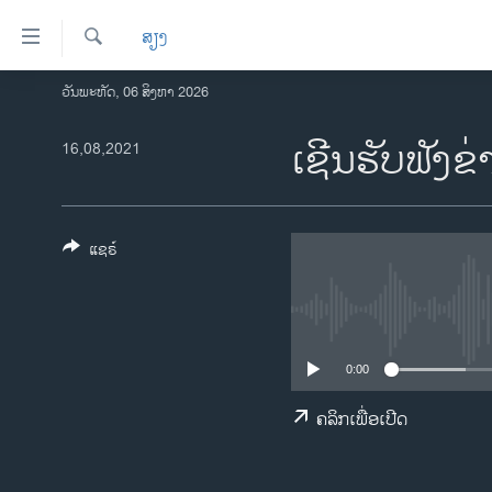
ລິ້ງ
ສຽງ
ສຳຫລັບ
ເຂົ້າ
ຄົ້ນຫາ
ວັນພະຫັດ, 06 ສິງຫາ 2026
ໂຮມເພຈ
ຫາ
ລາວ
ເຊີນຮັບຟັງຂ
16,08,2021
ຂ້າມ
ຂ້າມ
ອາເມຣິກາ
ຂ້າມ
ການເລືອກຕັ້ງ ປະທານາທີບໍດີ ສະຫະລັດ
ໄປ
2024
ແຊຣ໌
ຫາ
ຂ່າວ​ຈີນ
ຊອກ
ຄົ້ນ
ໂລກ
ເອເຊຍ
0:00
ອິດສະຫຼະພາບດ້ານການຂ່າວ
ຄລິກເພື່ອເປີດ
ຊີວິດຊາວລາວ
ຊຸມຊົນຊາວລາວ