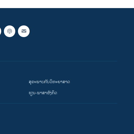
ສຸຂະພາບກັບວິທະຍາສາດ
ຮຽນ-ພາສາອັງກິດ