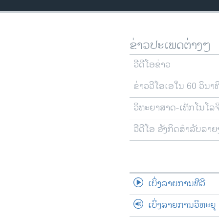
ວິທະຍາສາດ-ເທັກໂນໂລຈີ
ທຸລະກິດ
ຂ່າວປະເພດຕ່າງໆ
ພາສາອັງກິດ
ວີດີໂອ
ວີດີໂອຂ່າວ
ສຽງ
ຂ່າວວີໂອເອໃນ 60 ວິນາທ
ລາຍການກະຈາຍສຽງ
ວິທະຍາສາດ-ເທັກໂນໂລຈ
ລາຍງານ
ວີດີໂອ ອັງກິດສຳລັບລາ
ເບິ່ງລາຍການທີວີ
ເບິ່ງລາຍການວິທະຍຸ