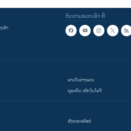
ຕິດຕາມພວກເຮົາ ທີ່
ເຮົາ
ລາວໃນຕ່າງແດນ
ທຸລະກິດ-ເທັກໂນໂລຈີ
ຟັງພອດແຄັສຕ໌