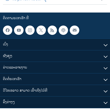
ຕິດຕາມພວກເຮົາ ທີ່
ເບິ່ງ
ຟັງສຽງ
ຂ່າວແລະລາຍງານ
ຕິດຕໍ່ພວກເຮົາ
ວີໂອເອລາວ ສາມາດ ເຂົ້າເຖິງໄດ້ທີ່
​ລິ້ງ​ຕ່າງໆ