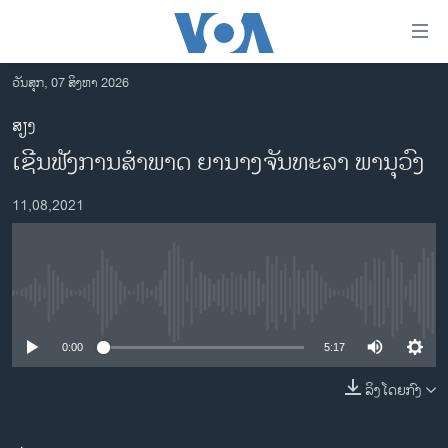
ລິ້ງ
ສຳຫລັບ
ເຂົ້າ
ວັນສຸກ, 07 ສິງຫາ 2026
ຫາ
ໂຮມເພຈ
ສຽງ
ຂ້າມ
ລາວ
ເຊີນຟັງການສຳພາດ ຍານາງຈັນທະລາ ພານຸວົງ
ຂ້າມ
ອາເມຣິກາ
ຂ້າມ
11,08,2021
ໄປ
ການເລືອກຕັ້ງ ປະທານາທີບໍດີ ສະຫະລັດ 2024
ຫາ
ຂ່າວ​ຈີນ
ຊອກ
ຄົ້ນ
ໂລກ
No media source currently available
ເອເຊຍ
0:00
5:17
ອິດສະຫຼະພາບດ້ານການຂ່າວ
ຊີວິດຊາວລາວ
ລິງໂດຍກົງ
ຊຸມຊົນຊາວລາວ