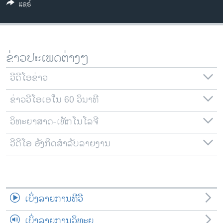
ແຊຣ໌
ວິທະຍາສາດ-ເທັກໂນໂລຈີ
ທຸລະກິດ
ພາສາອັງກິດ
ຂ່າວປະເພດຕ່າງໆ
ວີດີໂອ
ວີດີໂອຂ່າວ
ສຽງ
ຂ່າວວີໂອເອໃນ 60 ວິນາທີ
ລາຍການກະຈາຍສຽງ
ຕິດຕາມພວກເຮົາ ທີ່
ລາຍງານ
ວິທະຍາສາດ-ເທັກໂນໂລຈີ
ວີດີໂອ ອັງກິດສຳລັບລາຍງານ
ພາສາຕ່າງໆ
ເບິ່ງລາຍການທີວີ
ເບິ່ງລາຍການວິທະຍຸ