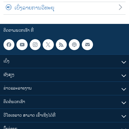
ເບິ່ງລາຍການວິທະຍຸ
ຕິດຕາມພວກເຮົາ ທີ່
ເບິ່ງ
ຟັງສຽງ
ຂ່າວແລະລາຍງານ
ຕິດຕໍ່ພວກເຮົາ
ວີໂອເອລາວ ສາມາດ ເຂົ້າເຖິງໄດ້ທີ່
​ລິ້ງ​ຕ່າງໆ