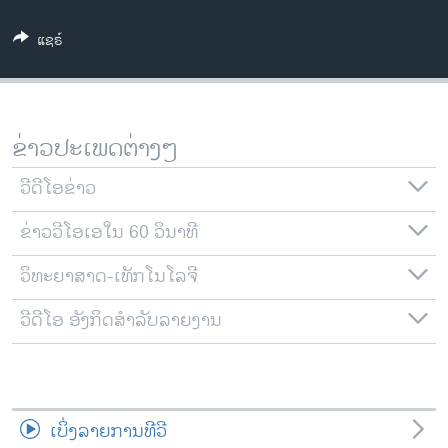
ວິທະຍາສາດ-ເທັກໂນໂລຈີ
ແຊຣ໌
ທຸລະກິດ
ພາສາອັງກິດ
ວີດີໂອ
ຂ່າວປະເພດຕ່າງໆ
ສຽງ
ວີດີໂອຂ່າວ
ລາຍການກະຈາຍສຽງ
ຕິດຕາມພວກເຮົາ ທີ່
ຂ່າວວີໂອເອໃນ 60 ວິນາທີ
ລາຍງານ
ວິທະຍາສາດ-ເທັກໂນໂລຈີ
ພາສາຕ່າງໆ
ວີດີໂອ ອັງກິດສຳລັບລາຍງານ
ເບິ່ງລາຍການທີວີ