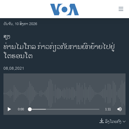
ລິ້ງ
ສຳຫລັບ
ເຂົ້າ
ວັນຈັນ, 10 ສິງຫາ 2026
ຫາ
ໂຮມເພຈ
ສຽງ
ຂ້າມ
ລາວ
ທ່ານໄມໂກລ ກ່າວກ່ຽວກັບການຍົກຍ້າຍໄປຢູ່
ຂ້າມ
ອາເມຣິກາ
ຂ້າມ
ໂຕຣອນໂຕ
ໄປ
ການເລືອກຕັ້ງ ປະທານາທີບໍດີ ສະຫະລັດ 2024
ຫາ
08,08,2021
ຂ່າວ​ຈີນ
ຊອກ
ຄົ້ນ
ໂລກ
ເອເຊຍ
No media source currently available
ອິດສະຫຼະພາບດ້ານການຂ່າວ
0:00
1:11
ຊີວິດຊາວລາວ
ລິງໂດຍກົງ
ຊຸມຊົນຊາວລາວ