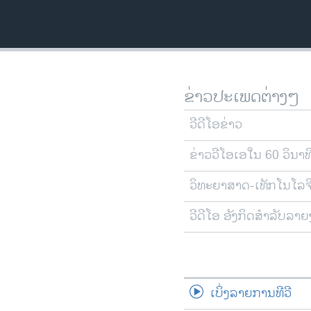
ວິທະຍາສາດ-ເທັກໂນໂລຈີ
ທຸລະກິດ
ພາສາອັງກິດ
ວີດີໂອ
ຂ່າວປະເພດຕ່າງໆ
ສຽງ
ວີດີໂອຂ່າວ
ລາຍການກະຈາຍສຽງ
ຂ່າວວີໂອເອໃນ 60 ວິນາທ
ລາຍງານ
ວິທະຍາສາດ-ເທັກໂນໂລຈ
ວີດີໂອ ອັງກິດສຳລັບລາ
ເບິ່ງລາຍການທີວີ