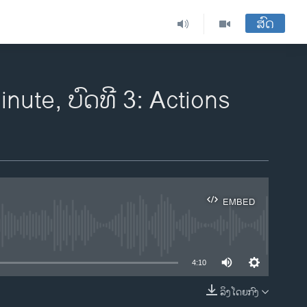
ສົດ
nute, ບົດທີ 3: Actions
EMBED
ble
4:10
ລິງໂດຍກົງ
EMBED