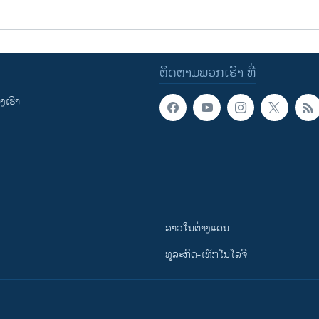
ຕິດຕາມພວກເຮົາ ທີ່
ເຮົາ
ລາວໃນຕ່າງແດນ
ທຸລະກິດ-ເທັກໂນໂລຈີ