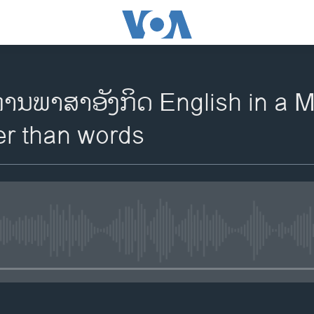
ານພາສາອັງກິດ English in a Mi
er than words
No media source currently availa