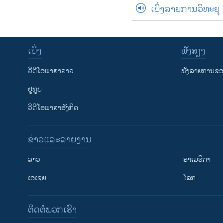
ເບິ່ງລາຍການວິທະຍຸ
ເບິ່ງ
ຟັງສຽງ
ວີດີໂອພາສາລາວ
ຟັງລາຍການຂອງ
ຢູທູບ
ວີດີໂອພາສາອັງກິດ
ຂ່າວແລະລາຍງານ
ລາວ
ອາເມຣິກາ
ເອເຊຍ
ໂລກ
ຕິດຕໍ່ພວກເຮົາ