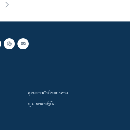
ສຸຂະພາບກັບວິທະຍາສາດ
ຮຽນ-ພາສາອັງກິດ