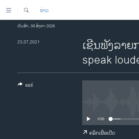
ລິ້ງ
ຂ່າວ
ສຳຫລັບ
ເຂົ້າ
ຄົ້ນຫາ
ວັນເສົາ, 08 ສິງຫາ 2026
ໂຮມເພຈ
ຫາ
ລາວ
ເຊີນຟັງລາຍກ
23,07,2021
ຂ້າມ
ຂ້າມ
ອາເມຣິກາ
speak loud
ຂ້າມ
ການເລືອກຕັ້ງ ປະທານາທີບໍດີ ສະຫະລັດ
ໄປ
2024
ຫາ
ຂ່າວ​ຈີນ
ຊອກ
ແຊຣ໌
ຄົ້ນ
ໂລກ
ເອເຊຍ
ອິດສະຫຼະພາບດ້ານການຂ່າວ
0:00
ຊີວິດຊາວລາວ
ຄລິກເພື່ອເປີດ
ຊຸມຊົນຊາວລາວ