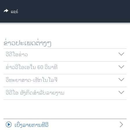
ວິທະຍາສາດ-ເທັກໂນໂລຈີ
ແຊຣ໌
ທຸລະກິດ
ພາສາອັງກິດ
ວີດີໂອ
ຂ່າວປະເພດຕ່າງໆ
ສຽງ
ວີດີໂອຂ່າວ
ລາຍການກະຈາຍສຽງ
ຕິດຕາມພວກເຮົາ ທີ່
ຂ່າວວີໂອເອໃນ 60 ວິນາທີ
ລາຍງານ
ວິທະຍາສາດ-ເທັກໂນໂລຈີ
ພາສາຕ່າງໆ
ວີດີໂອ ອັງກິດສຳລັບລາຍງານ
ເບິ່ງລາຍການທີວີ