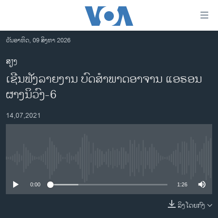
ລິ້ງ
ສຳຫລັບ
ເຂົ້າ
ວັນອາທິດ, 09 ສິງຫາ 2026
ຫາ
ໂຮມເພຈ
ສຽງ
ຂ້າມ
ລາວ
ເຊີນຟັງລາຍງານ ບົດສໍາພາດອາຈານ ແອຣອນ
ຂ້າມ
ອາເມຣິກາ
ຂ້າມ
ຜາງນິວົງ-6
ໄປ
ການເລືອກຕັ້ງ ປະທານາທີບໍດີ ສະຫະລັດ 2024
ຫາ
14,07,2021
ຂ່າວ​ຈີນ
ຊອກ
ຄົ້ນ
ໂລກ
ເອເຊຍ
No media source currently available
ອິດສະຫຼະພາບດ້ານການຂ່າວ
0:00
1:26
ຊີວິດຊາວລາວ
ລິງໂດຍກົງ
ຊຸມຊົນຊາວລາວ