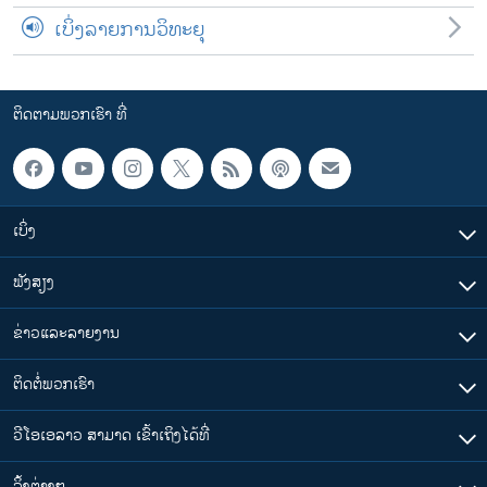
ເບິ່ງລາຍການວິທະຍຸ
ຕິດຕາມພວກເຮົາ ທີ່
ເບິ່ງ
ຟັງສຽງ
ຂ່າວແລະລາຍງານ
ຕິດຕໍ່ພວກເຮົາ
ວີໂອເອລາວ ສາມາດ ເຂົ້າເຖິງໄດ້ທີ່
​ລິ້ງ​ຕ່າງໆ