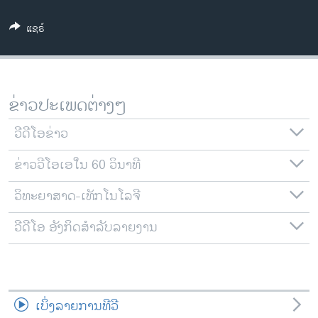
ວິທະຍາສາດ-ເທັກໂນໂລຈີ
ແຊຣ໌
ທຸລະກິດ
ພາສາອັງກິດ
ວີດີໂອ
ຂ່າວປະເພດຕ່າງໆ
ສຽງ
ວີດີໂອຂ່າວ
ລາຍການກະຈາຍສຽງ
ຕິດຕາມພວກເຮົາ ທີ່
ຂ່າວວີໂອເອໃນ 60 ວິນາທີ
ລາຍງານ
ວິທະຍາສາດ-ເທັກໂນໂລຈີ
ພາສາຕ່າງໆ
ວີດີໂອ ອັງກິດສຳລັບລາຍງານ
ເບິ່ງລາຍການທີວີ