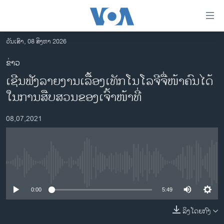
ລິ້ງ
ສຳຫລັບ
ເຂົ້າ
ວັນເສົາ, 08 ສິງຫາ 2026
ຫາ
ໂຮມເພຈ
ຂ່າວ
ຂ້າມ
ລາວ
ເຊີນຟັງລາຍງານເລື້ອງເທັກໂນໂລຈີຈື່ໜ້າຄົນໄດ້
ຂ້າມ
ອາເມຣິກາ
ຂ້າມ
ໃນການສືບສວນຂອງເຈົ້າໜ້າທີ່
ໄປ
ການເລືອກຕັ້ງ ປະທານາທີບໍດີ ສະຫະລັດ 2024
ຫາ
08,07,2021
ຂ່າວ​ຈີນ
ຊອກ
ຄົ້ນ
ໂລກ
ເອເຊຍ
No media source currently available
ອິດສະຫຼະພາບດ້ານການຂ່າວ
0:00
5:49
ຊີວິດຊາວລາວ
ລິງໂດຍກົງ
ຊຸມຊົນຊາວລາວ