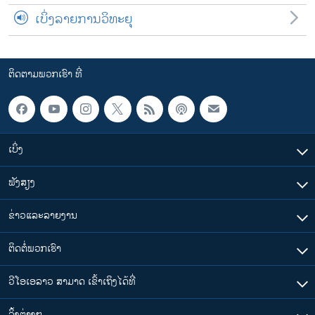
ເບິ່ງລາຍການວິທະຍຸ
ຕິດຕາມພວກເຮົາ ທີ່
ເບິ່ງ
ຟັງສຽງ
ຂ່າວແລະລາຍງານ
ຕິດຕໍ່ພວກເຮົາ
ວີໂອເອລາວ ສາມາດ ເຂົ້າເຖິງໄດ້ທີ່
​ລິ້ງ​ຕ່າງໆ