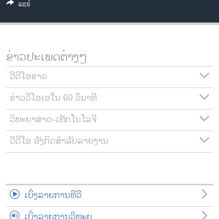
ແຊຣ໌
ວິທະຍາສາດ-ເທັກໂນໂລຈີ
ທຸລະກິດ
ພາສາອັງກິດ
ຂ່າວປະເພດຕ່າງໆ
ວີດີໂອ
ວີດີໂອຂ່າວ
ສຽງ
ຂ່າວວີໂອເອໃນ 60 ວິນາທີ
ລາຍການກະຈາຍສຽງ
ຕິດຕາມພວກເຮົາ ທີ່
ລາຍງານ
ວິທະຍາສາດ-ເທັກໂນໂລຈີ
ວີດີໂອ ອັງກິດສຳລັບລາຍງານ
ພາສາຕ່າງໆ
ເບິ່ງລາຍການທີວີ
ເບິ່ງລາຍການວິທະຍຸ