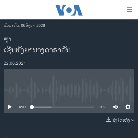
ລິ້ງ
ສຳຫລັບ
ເຂົ້າ
ວັນພະຫັດ, 06 ສິງຫາ 2026
ຫາ
ໂຮມເພຈ
ສຽງ
ຂ້າມ
ລາວ
ເຊີນຟັງຍານາງດາຣາວັນ
ຂ້າມ
ອາເມຣິກາ
ຂ້າມ
22,06,2021
ໄປ
ການເລືອກຕັ້ງ ປະທານາທີບໍດີ ສະຫະລັດ 2024
ຫາ
ຂ່າວ​ຈີນ
ຊອກ
ຄົ້ນ
ໂລກ
No media source currently available
ເອເຊຍ
0:00
0:32
ອິດສະຫຼະພາບດ້ານການຂ່າວ
ຊີວິດຊາວລາວ
ລິງໂດຍກົງ
ຊຸມຊົນຊາວລາວ