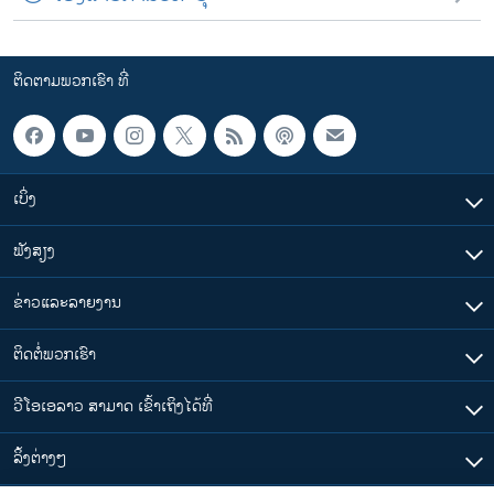
ຕິດຕາມພວກເຮົາ ທີ່
ເບິ່ງ
ຟັງສຽງ
ຂ່າວແລະລາຍງານ
ຕິດຕໍ່ພວກເຮົາ
ວີໂອເອລາວ ສາມາດ ເຂົ້າເຖິງໄດ້ທີ່
​ລິ້ງ​ຕ່າງໆ