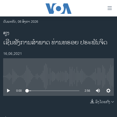
ລິ້ງ
ສຳຫລັບ
ເຂົ້າ
ວັນພະຫັດ, 06 ສິງຫາ 2026
ຫາ
ໂຮມເພຈ
ສຽງ
ຂ້າມ
ລາວ
ເຊີນຟັງການສຳພາດ ທ່ານທຣອຍ ປຣະພັນຈິດ
ຂ້າມ
ອາເມຣິກາ
ຂ້າມ
16,06,2021
ໄປ
ການເລືອກຕັ້ງ ປະທານາທີບໍດີ ສະຫະລັດ 2024
ຫາ
ຂ່າວ​ຈີນ
ຊອກ
ຄົ້ນ
ໂລກ
No media source currently available
ເອເຊຍ
0:00
2:56
ອິດສະຫຼະພາບດ້ານການຂ່າວ
ຊີວິດຊາວລາວ
ລິງໂດຍກົງ
ຊຸມຊົນຊາວລາວ