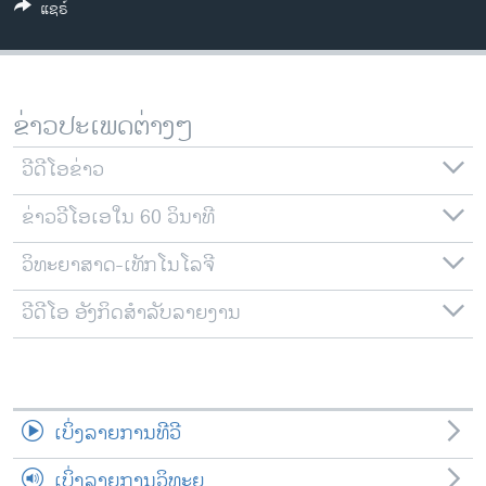
ແຊຣ໌
ວິທະຍາສາດ-ເທັກໂນໂລຈີ
ທຸລະກິດ
ພາສາອັງກິດ
ຂ່າວປະເພດຕ່າງໆ
ວີດີໂອ
ວີດີໂອຂ່າວ
ສຽງ
ຂ່າວວີໂອເອໃນ 60 ວິນາທີ
ລາຍການກະຈາຍສຽງ
ຕິດຕາມພວກເຮົາ ທີ່
ລາຍງານ
ວິທະຍາສາດ-ເທັກໂນໂລຈີ
ວີດີໂອ ອັງກິດສຳລັບລາຍງານ
ພາສາຕ່າງໆ
ເບິ່ງລາຍການທີວີ
ເບິ່ງລາຍການວິທະຍຸ