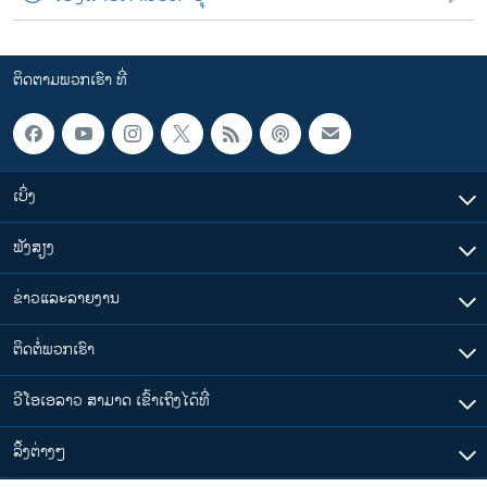
ຕິດຕາມພວກເຮົາ ທີ່
ເບິ່ງ
ຟັງສຽງ
ຂ່າວແລະລາຍງານ
ຕິດຕໍ່ພວກເຮົາ
ວີໂອເອລາວ ສາມາດ ເຂົ້າເຖິງໄດ້ທີ່
​ລິ້ງ​ຕ່າງໆ