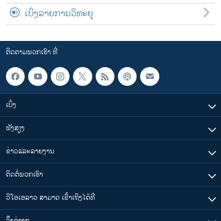
ເບິ່ງລາຍການວິທະຍຸ
ຕິດຕາມພວກເຮົາ ທີ່
ເບິ່ງ
ຟັງສຽງ
ຂ່າວແລະລາຍງານ
ຕິດຕໍ່ພວກເຮົາ
ວີໂອເອລາວ ສາມາດ ເຂົ້າເຖິງໄດ້ທີ່
​ລິ້ງ​ຕ່າງໆ