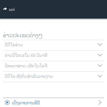
ວິທະຍາສາດ-ເທັກໂນໂລຈີ
ແຊຣ໌
ທຸລະກິດ
ພາສາອັງກິດ
ວີດີໂອ
ຂ່າວປະເພດຕ່າງໆ
ສຽງ
ວີດີໂອຂ່າວ
ລາຍການກະຈາຍສຽງ
ຕິດຕາມພວກເຮົາ ທີ່
ຂ່າວວີໂອເອໃນ 60 ວິນາທີ
ລາຍງານ
ວິທະຍາສາດ-ເທັກໂນໂລຈີ
ພາສາຕ່າງໆ
ວີດີໂອ ອັງກິດສຳລັບລາຍງານ
ເບິ່ງລາຍການທີວີ