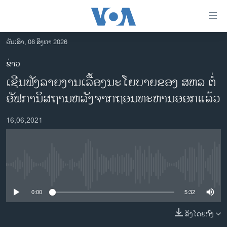
ລິ້ງ
ສຳຫລັບ
ເຂົ້າ
ວັນເສົາ, 08 ສິງຫາ 2026
ຫາ
ໂຮມເພຈ
ຂ່າວ
ຂ້າມ
ລາວ
ເຊີນຟັງລາຍງານເລື້ອງນະໂຍບາຍຂອງ ສຫລ ຕໍ່
ຂ້າມ
ອາເມຣິກາ
ຂ້າມ
ອັຟການິສຖານຫລັງຈາກຖອນທະຫານອອກແລ້ວ
ໄປ
ການເລືອກຕັ້ງ ປະທານາທີບໍດີ ສະຫະລັດ 2024
ຫາ
16,06,2021
ຂ່າວ​ຈີນ
ຊອກ
ຄົ້ນ
ໂລກ
ເອເຊຍ
No media source currently available
ອິດສະຫຼະພາບດ້ານການຂ່າວ
0:00
5:32
ຊີວິດຊາວລາວ
ລິງໂດຍກົງ
ຊຸມຊົນຊາວລາວ