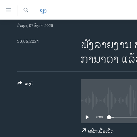
ລິ້ງ
ສຽງ
ສຳຫລັບ
ເຂົ້າ
ຄົ້ນຫາ
ວັນສຸກ, 07 ສິງຫາ 2026
ໂຮມເພຈ
ຫາ
ລາວ
ຟັງລາຍງານ ທ
30,05,2021
ຂ້າມ
ຂ້າມ
ອາເມຣິກາ
ການາດາ ແລ້ວ
ຂ້າມ
ການເລືອກຕັ້ງ ປະທານາທີບໍດີ ສະຫະລັດ
ໄປ
2024
ຫາ
ຂ່າວ​ຈີນ
ຊອກ
ແຊຣ໌
ຄົ້ນ
ໂລກ
ເອເຊຍ
ອິດສະຫຼະພາບດ້ານການຂ່າວ
0:00
ຊີວິດຊາວລາວ
ຄລິກເພື່ອເປີດ
ຊຸມຊົນຊາວລາວ