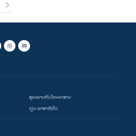
ສຸຂະພາບກັບວິທະຍາສາດ
ຮຽນ-ພາສາອັງກິດ