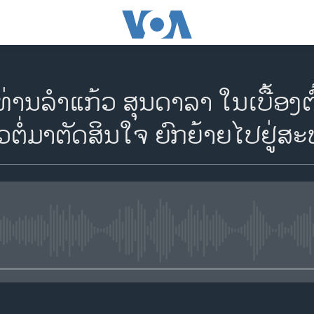
່ານລຳແກ້ວ ສຸນດາລາ ໃນເບື້ອງຕົ
ຕໍ່ມາຕັດສິນໃຈ ຍົກຍ້າຍໄປຢູ່ສ
No media source currently availa