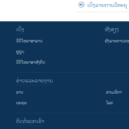
ເບິ່ງລາຍການວິທະຍຸ
ເບິ່ງ
ຟັງສຽງ
ວີດີໂອພາສາລາວ
ຟັງລາຍການຂອງ
ຢູທູບ
ວີດີໂອພາສາອັງກິດ
ຂ່າວແລະລາຍງານ
ລາວ
ອາເມຣິກາ
ເອເຊຍ
ໂລກ
ຕິດຕໍ່ພວກເຮົາ