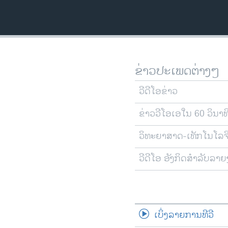
ວິທະຍາສາດ-ເທັກໂນໂລຈີ
ທຸລະກິດ
ພາສາອັງກິດ
ວີດີໂອ
ຂ່າວປະເພດຕ່າງໆ
ສຽງ
ວີດີໂອຂ່າວ
ລາຍການກະຈາຍສຽງ
ຂ່າວວີໂອເອໃນ 60 ວິນາທ
ລາຍງານ
ວິທະຍາສາດ-ເທັກໂນໂລຈ
ວີດີໂອ ອັງກິດສຳລັບລາ
ເບິ່ງລາຍການທີວີ