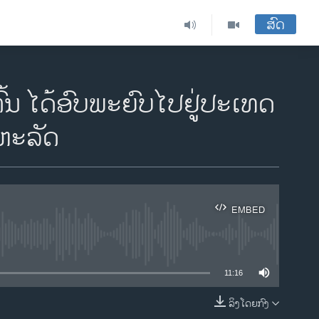
ສົດ
້ນ ໄດ້ອົບພະຍົບໄປຢູ່ປະເທດ
ະຫະລັດ
EMBED
ble
11:16
ລິງໂດຍກົງ
EMBED