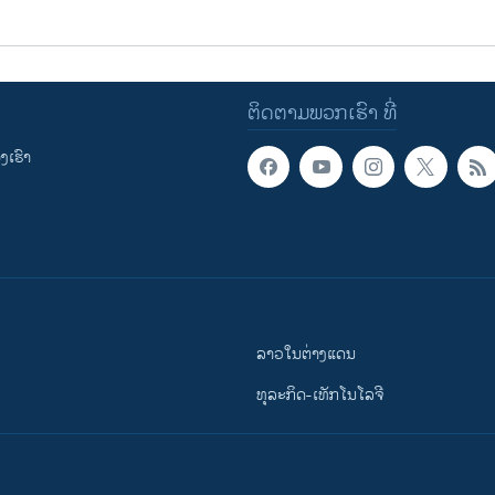
ຕິດຕາມພວກເຮົາ ທີ່
ເຮົາ
ລາວໃນຕ່າງແດນ
ທຸລະກິດ-ເທັກໂນໂລຈີ