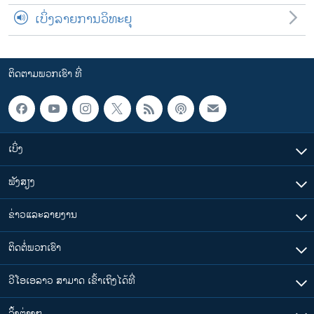
ເບິ່ງລາຍການວິທະຍຸ
ຕິດຕາມພວກເຮົາ ທີ່
ເບິ່ງ
ຟັງສຽງ
ຂ່າວແລະລາຍງານ
ຕິດຕໍ່ພວກເຮົາ
ວີໂອເອລາວ ສາມາດ ເຂົ້າເຖິງໄດ້ທີ່
​ລິ້ງ​ຕ່າງໆ