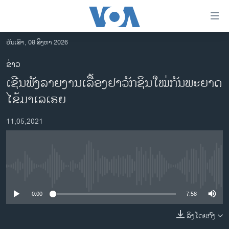
ລິ້ງ
ສຳຫລັບ
ເຂົ້າ
ວັນເສົາ, 08 ສິງຫາ 2026
ຫາ
ໂຮມເພຈ
ຂ່າວ
ຂ້າມ
ລາວ
ເຊີນຟັງລາຍງານເລື້ອງຢາວັກຊິນໃໝ່ກັນພະຍາດ
ຂ້າມ
ອາເມຣິກາ
ຂ້າມ
ໄຂ້ມາເລເຣຍ
ໄປ
ການເລືອກຕັ້ງ ປະທານາທີບໍດີ ສະຫະລັດ 2024
ຫາ
11,05,2021
ຂ່າວ​ຈີນ
ຊອກ
ຄົ້ນ
ໂລກ
ເອເຊຍ
No media source currently available
ອິດສະຫຼະພາບດ້ານການຂ່າວ
0:00
7:58
ຊີວິດຊາວລາວ
ລິງໂດຍກົງ
ຊຸມຊົນຊາວລາວ