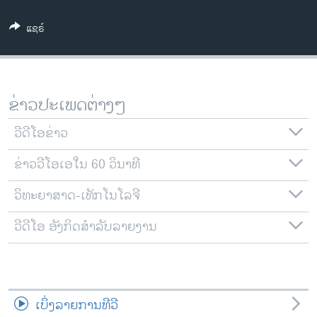
ວິທະຍາສາດ-ເທັກໂນໂລຈີ
ແຊຣ໌
ທຸລະກິດ
ພາສາອັງກິດ
ວີດີໂອ
ຂ່າວປະເພດຕ່າງໆ
ສຽງ
ວີດີໂອຂ່າວ
ລາຍການກະຈາຍສຽງ
ຕິດຕາມພວກເຮົາ ທີ່
ຂ່າວວີໂອເອໃນ 60 ວິນາທີ
ລາຍງານ
ວິທະຍາສາດ-ເທັກໂນໂລຈີ
ພາສາຕ່າງໆ
ວີດີໂອ ອັງກິດສຳລັບລາຍງານ
ເບິ່ງລາຍການທີວີ