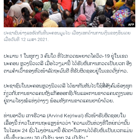
ວິທະຍາສາດ-ເທັກໂນໂລຈີ
ທຸລະກິດ
ພາສາອັງກິດ
ປະຊາຊົນຍ່າງແອອັດກັນທີ່ນະຄອນມູມໄບ ເມືອງເອກດ້ານການເງິນຂອງອິນເດຍ
ວີດີໂອ
ເມື່ອວັນທີ 12 ເມສາ 2021.
ສຽງ
ປະມານ 1 ໃນທຸກໆ 3 ຄົນໃດ ທີ່ໄປກວດພະຍາດໂຄວິດ-19 ຢູ່ໃນເຂດ
ລາຍການກະຈາຍສຽງ
ນະຄອນ ຫຼວງນິວເດລີ ເມື່ອໄວໆມານີ້ ໄດ້ຮັບຜົນການກວດເປັນບວກ ອີງ
ຕິດຕາມພວກເຮົາ ທີ່
ຕາມຄຳເວົ້າຂອງຫົວໜ້າລັດຖະມົນຕີ ທີ່ຮັບຜິດຊອບຢູ່ໃນເຂດດັ່ງກ່າວ.
ລາຍງານ
ປະຊາຊົນໃນນະຄອນຫຼວງນິວເດລີ ໄດ້ພາກັນຫັນໄປໃຊ້ສື່ສັງຄົມຮ້ອງທຸກ
ກ່ຽວກັບການຂາດແຄນຖັງແກັສອອກຊີເຈັນແລະການຂາດແຄນຕຽງນອນ
ພາສາຕ່າງໆ
ຢູ່ຕາມໂຮງໝໍແຫ່ງຕ່າງໆ ພ້ອມທັງການຂາດແຄນຢານຳດ້ວຍ.
ທ່ານອາວິນ ເກຈຣີວາລ (Arvind Kejriwal) ຫົວໜ້າຮັບຜິດຊອບໃນ
ເລື້ອງນີ້ ກ່າວໃນການຖະແຫຼງຂ່າວວ່າ “ຄວາມເປັນຫ່ວງທີ່ໃຫຍ່ກວ່ານັ້ນ
ໃນໄລຍະ 24 ຊົ່ວໂມງຜ່ານມານີ້ ອັດຕາໃນການໄດ້ຮັບຜົນເປັນບວກແມ່ນ
ເພີ້ມຂຶ້ນປະມານ 30​ ເປີເຊັນ ຈາກ 24 ເປີເຊັນ.”