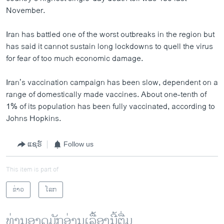
November.
Iran has battled one of the worst outbreaks in the region but
has said it cannot sustain long lockdowns to quell the virus
for fear of too much economic damage.
Iran’s vaccination campaign has been slow, dependent on a
range of domestically made vaccines. About one-tenth of
1% of its population has been fully vaccinated, according to
Johns Hopkins.
ແຊຣ໌
Follow us
This item is part of
ຂ່າວ
ໂລກ
ທ່ານອາດມັກອ່ານເລື້ອງນີ້ຕື່ມ