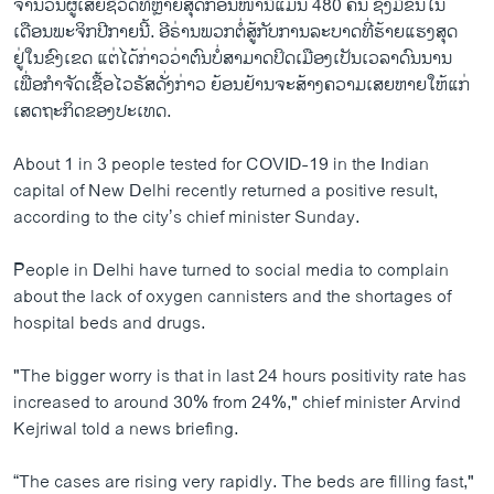
ຈຳນວນຜູ້ເສຍຊີວິດທີ່ຫຼາຍສຸດກ່ອນໜ້ານີ້ແມ່ນ 480 ຄົນ ຊຶ່ງມີຂຶ້ນໃນ
ເດືອນພະຈິກປີກາຍນີ້. ອີຣ່ານພວກຕໍ່ສູ້ກັບການລະບາດທີ່ຮ້າຍແຮງສຸດ
ຢູ່ໃນຂົງເຂດ ແຕ່ໄດ້ກ່າວວ່າຕົນບໍ່ສາມາດປິດເມືອງເປັນເວລາດົນນານ
ເພື່ອກຳຈັດເຊື້ອໄວຣັສດັ່ງກ່າວ ຍ້ອນຢ້ານຈະສ້າງຄວາມເສຍຫາຍໃຫ້ແກ່
ເສດຖະກິດຂອງປະເທດ.
About 1 in 3 people tested for COVID-19 in the Indian
capital of New Delhi recently returned a positive result,
according to the city’s chief minister Sunday.
People in Delhi have turned to social media to complain
about the lack of oxygen cannisters and the shortages of
hospital beds and drugs.
"The bigger worry is that in last 24 hours positivity rate has
increased to around 30% from 24%," chief minister Arvind
Kejriwal told a news briefing.
“The cases are rising very rapidly. The beds are filling fast,"