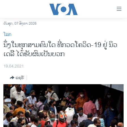
ລິ້ງ
ສຳຫລັບ
ເຂົ້າ
ວັນສຸກ, 07 ສິງຫາ 2026
ຫາ
ໂຮມເພຈ
ໂລກ
ຂ້າມ
ລາວ
ນຶ່ງໃນທຸກສາມຄົນໃດ ທີ່ກວດໂຄວິດ-19 ຢູ່ ນິວ
ຂ້າມ
ອາເມຣິກາ
ເດລີິ ໄດ້ຮັບຜົນເປັນບວກ
ຂ້າມ
ໄປ
ການເລືອກຕັ້ງ ປະທານາທີບໍດີ ສະຫະລັດ 2024
ຫາ
19,04,2021
ຂ່າວ​ຈີນ
ຊອກ
ແຊຣ໌
ຄົ້ນ
ໂລກ
ເອເຊຍ
ອິດສະຫຼະພາບດ້ານການຂ່າວ
ຊີວິດຊາວລາວ
ຊຸມຊົນຊາວລາວ