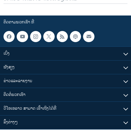
ຕິດຕາມພວກເຮົາ ທີ່
ເບິ່ງ
ຟັງສຽງ
ຂ່າວແລະລາຍງານ
ຕິດຕໍ່ພວກເຮົາ
ວີໂອເອລາວ ສາມາດ ເຂົ້າເຖິງໄດ້ທີ່
​ລິ້ງ​ຕ່າງໆ