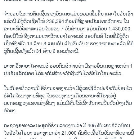
ຈຳນວນໃນການຕິດເຊື້ອຂອງອິນເດຍແມ່ນພວມເພີ້ມຂຶ້ນ ແລະໃນວັນເສົາ
ແລ້ວນີ້ ມີຜູ້ຕິດເຊື້ອໃໝ່ 236,394 ກໍລະນີທີ່ຫຼາຍເປັນປະຫວັດການ ໃນ
ຂະນະທີ່ອັດຕາສະເລ່ຍໃນຮອບ 7 ວັນຜ່ານມາ ແມ່ນເກືອບ 1,430,000
ກໍລະນີໃໝ່ ອີງຕາມມະຫາວິທະຍາໄລຈອນສ໌ ຮອບກິນສ໌ ໂດຍທີ່ມີຜູ້ຕິດ
ເຊື້ອທັງໝົດ 14 ລ້ານ 8 ແສນຄົນ ເປັນອັນດັບ 2 ຮອງຈາກສະຫະລັດ ທີ່ມີ
ຜູ້ຕິດເຊື້ອທັງໝົດ 31 ລ້ານ​ 6 ແສນກໍລະນີ.
ມະຫາວິທະຍາໄລຈອນສ໌ ຮອບກິນສ໌ ກ່າວວ່າ ມີຊາວອິນເດຍຫຼາຍກວ່າ 1
ເປີເຊັນເລັກນ້ອຍ ໄດ້ພາກັນສັກຢາວັກຊີນກັນໄວຣັສໂຄໂຣນາແລ້ວ.
ໃນວັນອາທິດວານນີ້ ອີຣ່ານລາຍງານວ່າ ມີຜູ້ເສຍຊີວິດປະຈຳວັນຍ້ອນໄວ
ຣັສໂຄໂຣນາຫຼາຍທີ່ສຸດ ໃນຮອບຫຼາຍໆເດືອນຂະນະທີ່ໂຮງໝໍຢູ່
ນະຄອນຫຼວງແລະແຫ່ງອື່ນໆ ແມ່ນມີຄົນໃຂ້ເຂົ້າຮັບການປິ່ນປົວຢ່າງເຕັມ
ອັດຕາ.
ກະຊວງສາທາລະນະສຸກອີຣ່ານລາຍງານວ່າ ມີ 405 ຄົນເສຍຊີວິດຍ້ອນ
ໄວຣັສໂຄໂຣນາ ແລະຫຼາຍກວ່າ 21,000 ຄົນຕິດເຊື້ອໃນວັນອາທິດວານນີ້