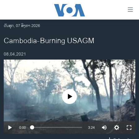
ລິ້ງ
ສຳຫລັບ
ເຂົ້າ
ວັນສຸກ, 07 ສິງຫາ 2026
ຫາ
ໂຮມເພຈ
Cambodia-Burning USAGM
ຂ້າມ
ລາວ
ຂ້າມ
08,04,2021
ອາເມຣິກາ
ຂ້າມ
ໄປ
ການເລືອກຕັ້ງ ປະທານາທີບໍດີ ສະຫະລັດ 2024
ຫາ
ຂ່າວ​ຈີນ
ຊອກ
ຄົ້ນ
ໂລກ
No media source currently available
ເອເຊຍ
ອິດສະຫຼະພາບດ້ານການຂ່າວ
ຊີວິດຊາວລາວ
0:00
3:24
ຊຸມຊົນຊາວລາວ