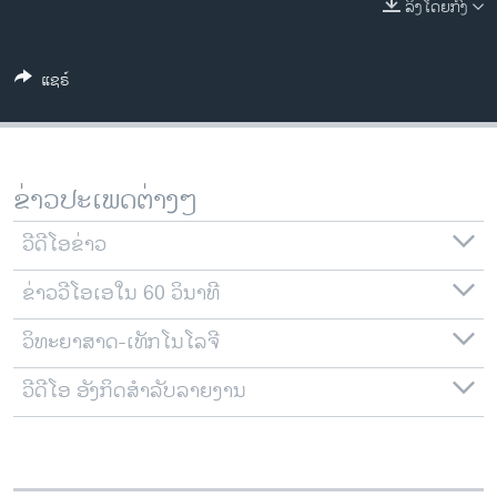
ລິງໂດຍກົງ
ວິທະຍາສາດ-ເທັກໂນໂລຈີ
ທຸລະກິດ
ແຊຣ໌
ພາສາອັງກິດ
ວີດີໂອ
ສຽງ
ຂ່າວປະເພດຕ່າງໆ
ລາຍການກະຈາຍສຽງ
ຕິດຕາມພວກເຮົາ ທີ່
ວີດີໂອຂ່າວ
ລາຍງານ
ຂ່າວວີໂອເອໃນ 60 ວິນາທີ
ວິທະຍາສາດ-ເທັກໂນໂລຈີ
ພາສາຕ່າງໆ
ວີດີໂອ ອັງກິດສຳລັບລາຍງານ