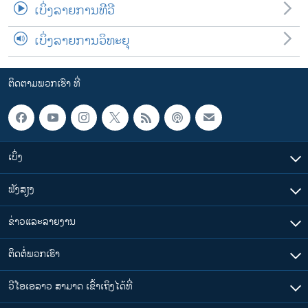
ເບິ່ງລາຍການທີວີ
ເບິ່ງລາຍການວິທະຍຸ
ຕິດຕາມພວກເຮົາ ທີ່
ເບິ່ງ
ຟັງສຽງ
ຂ່າວແລະລາຍງານ
ຕິດຕໍ່ພວກເຮົາ
ວີໂອເອລາວ ສາມາດ ເຂົ້າເຖິງໄດ້ທີ່