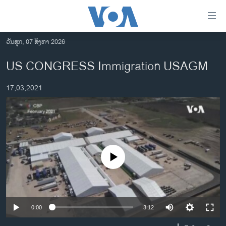
ລິ້ງ
ສຳຫລັບ
ເຂົ້າ
ວັນສຸກ, 07 ສິງຫາ 2026
ຫາ
ໂຮມເພຈ
US CONGRESS Immigration USAGM
ຂ້າມ
ລາວ
ຂ້າມ
17,03,2021
ອາເມຣິກາ
ຂ້າມ
ໄປ
ການເລືອກຕັ້ງ ປະທານາທີບໍດີ ສະຫະລັດ 2024
ຫາ
ຂ່າວ​ຈີນ
ຊອກ
ຄົ້ນ
ໂລກ
No media source currently available
ເອເຊຍ
ອິດສະຫຼະພາບດ້ານການຂ່າວ
ຊີວິດຊາວລາວ
0:00
3:12
ຊຸມຊົນຊາວລາວ