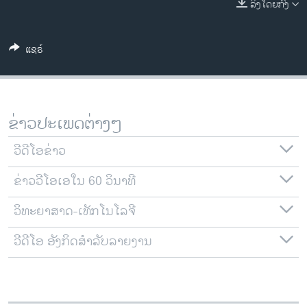
ລິງໂດຍກົງ
ວິທະຍາສາດ-ເທັກໂນໂລຈີ
ທຸລະກິດ
ແຊຣ໌
ພາສາອັງກິດ
ວີດີໂອ
ສຽງ
ຂ່າວປະເພດຕ່າງໆ
ລາຍການກະຈາຍສຽງ
ຕິດຕາມພວກເຮົາ ທີ່
ວີດີໂອຂ່າວ
ລາຍງານ
ຂ່າວວີໂອເອໃນ 60 ວິນາທີ
ວິທະຍາສາດ-ເທັກໂນໂລຈີ
ພາສາຕ່າງໆ
ວີດີໂອ ອັງກິດສຳລັບລາຍງານ