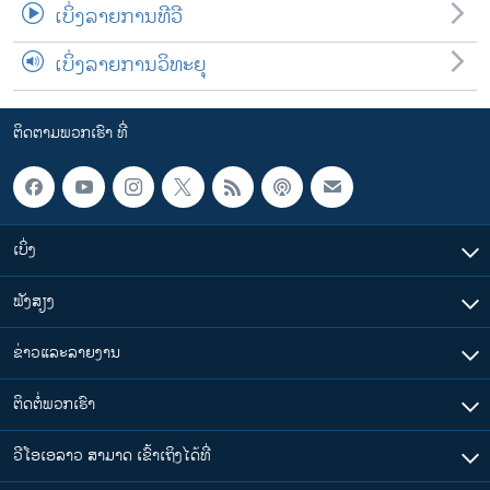
ເບິ່ງລາຍການທີວີ
ເບິ່ງລາຍການວິທະຍຸ
ຕິດຕາມພວກເຮົາ ທີ່
ເບິ່ງ
ຟັງສຽງ
ຂ່າວແລະລາຍງານ
ຕິດຕໍ່ພວກເຮົາ
ວີໂອເອລາວ ສາມາດ ເຂົ້າເຖິງໄດ້ທີ່