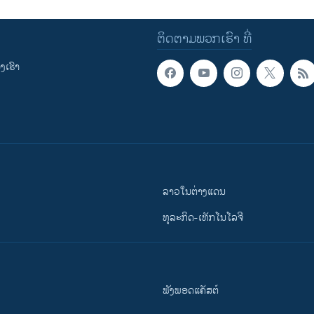
ຕິດຕາມພວກເຮົາ ທີ່
ເຮົາ
ລາວໃນຕ່າງແດນ
ທຸລະກິດ-ເທັກໂນໂລຈີ
ຟັງພອດແຄັສຕ໌