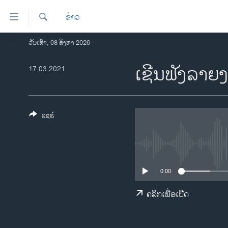
ລິ້ງ
ຂ່າວ
ສຳຫລັບ
ເຂົ້າ
ຄົ້ນຫາ
ວັນເສົາ, 08 ສິງຫາ 2026
ໂຮມເພຈ
ຫາ
ລາວ
ເຊີນຟັງລາຍງ
17,03,2021
ຂ້າມ
ຂ້າມ
ອາເມຣິກາ
ຂ້າມ
ການເລືອກຕັ້ງ ປະທານາທີບໍດີ ສະຫະລັດ
ໄປ
2024
ແຊຣ໌
ຫາ
ຂ່າວ​ຈີນ
ຊອກ
ຄົ້ນ
ໂລກ
ເອເຊຍ
0:00
ອິດສະຫຼະພາບດ້ານການຂ່າວ
ຄລິກເພື່ອເປີດ
ຊີວິດຊາວລາວ
ຊຸມຊົນຊາວລາວ