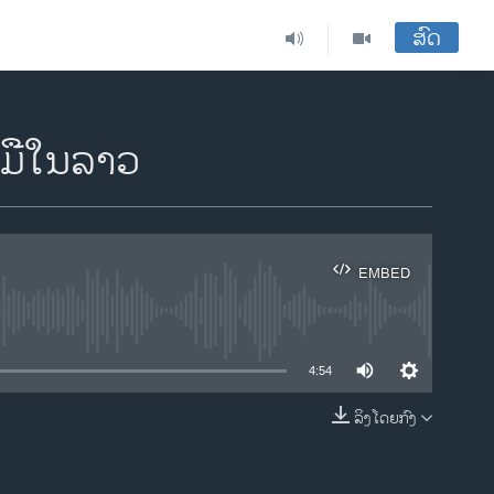
ສົດ
ີມືໃນລາວ
EMBED
ble
4:54
ລິງໂດຍກົງ
EMBED