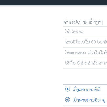
ວິທະຍາສາດ-ເທັກໂນໂລຈີ
ທຸລະກິດ
ຂ່າວປະເພດຕ່າງໆ
ພາສາອັງກິດ
ວີດີໂອ
ວີດີໂອຂ່າວ
ສຽງ
ຂ່າວວີໂອເອໃນ 60 ວິນາທ
ລາຍການກະຈາຍສຽງ
ວິທະຍາສາດ-ເທັກໂນໂລຈ
ລາຍງານ
ວີດີໂອ ອັງກິດສຳລັບລາ
ເບິ່ງລາຍການທີວີ
ເບິ່ງລາຍການວິທະຍຸ