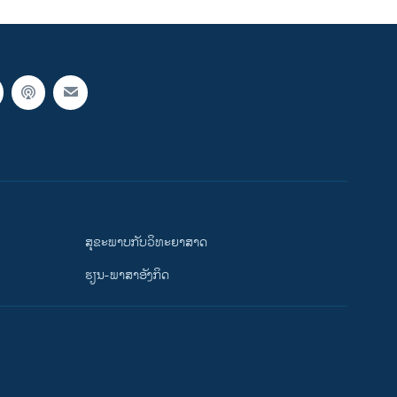
ສຸຂະພາບກັບວິທະຍາສາດ
ຮຽນ-ພາສາອັງກິດ