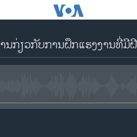
ານກ່ຽວກັບການຝຶກແຮງງານທີ່ມີຝ
No media source currently availa