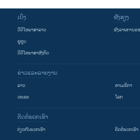
ເບິ່ງ
ຟັງສຽງ
ວີດີໂອພາສາລາວ
ຟັງລາຍການຂອງ
ຢູທູບ
ວີດີໂອພາສາອັງກິດ
ຂ່າວແລະລາຍງານ
ລາວ
ອາເມຣິກາ
ເອເຊຍ
ໂລກ
ຕິດຕໍ່ພວກເຮົາ
ກ່ຽວກັບພວກເຮົາ
ຕິດຕໍ່ພວກເຮົາ