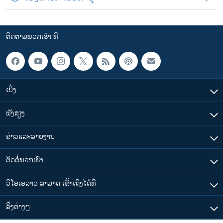
ຕິດຕາມພວກເຮົາ ທີ່
ເບິ່ງ
ຟັງສຽງ
ຂ່າວແລະລາຍງານ
ຕິດຕໍ່ພວກເຮົາ
ວີໂອເອລາວ ສາມາດ ເຂົ້າເຖິງໄດ້ທີ່
​ລິ້ງ​ຕ່າງໆ