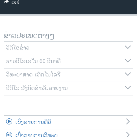
ແຊຣ໌
ວິທະຍາສາດ-ເທັກໂນໂລຈີ
ທຸລະກິດ
ພາສາອັງກິດ
ຂ່າວປະເພດຕ່າງໆ
ວີດີໂອ
ວີດີໂອຂ່າວ
ສຽງ
ຂ່າວວີໂອເອໃນ 60 ວິນາທີ
ລາຍການກະຈາຍສຽງ
ຕິດຕາມພວກເຮົາ ທີ່
ລາຍງານ
ວິທະຍາສາດ-ເທັກໂນໂລຈີ
ວີດີໂອ ອັງກິດສຳລັບລາຍງານ
ພາສາຕ່າງໆ
ເບິ່ງລາຍການທີວີ
ເບິ່ງລາຍການວິທະຍຸ