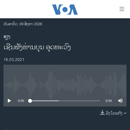
ລິ້ງ
ສຳຫລັບ
ເຂົ້າ
ວັນອາທິດ, 09 ສິງຫາ 2026
ຫາ
ໂຮມເພຈ
ສຽງ
ຂ້າມ
ລາວ
ເຊີນຟັງທ່ານບຸນ ອຸດທະວົງ
ຂ້າມ
ອາເມຣິກາ
ຂ້າມ
16,03,2021
ໄປ
ການເລືອກຕັ້ງ ປະທານາທີບໍດີ ສະຫະລັດ 2024
ຫາ
ຂ່າວ​ຈີນ
ຊອກ
ຄົ້ນ
ໂລກ
No media source currently available
ເອເຊຍ
0:00
0:34
ອິດສະຫຼະພາບດ້ານການຂ່າວ
ຊີວິດຊາວລາວ
ລິງໂດຍກົງ
ຊຸມຊົນຊາວລາວ