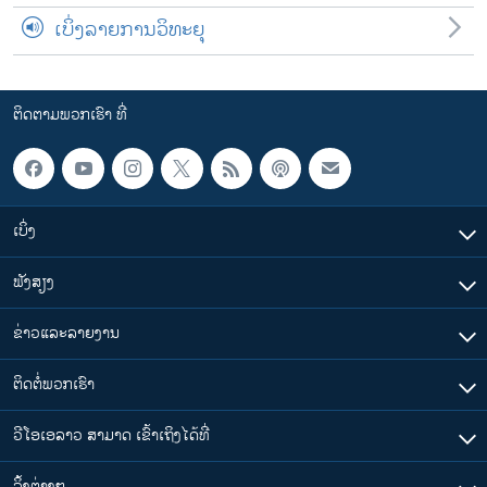
ເບິ່ງລາຍການວິທະຍຸ
ຕິດຕາມພວກເຮົາ ທີ່
ເບິ່ງ
ຟັງສຽງ
ຂ່າວແລະລາຍງານ
ຕິດຕໍ່ພວກເຮົາ
ວີໂອເອລາວ ສາມາດ ເຂົ້າເຖິງໄດ້ທີ່
​ລິ້ງ​ຕ່າງໆ