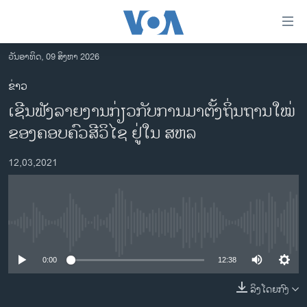
ລິ້ງ
ສຳຫລັບ
ເຂົ້າ
ວັນອາທິດ, 09 ສິງຫາ 2026
ຫາ
ໂຮມເພຈ
ຂ່າວ
ຂ້າມ
ລາວ
ເຊີນຟັງລາຍງານກ່ຽວກັບການມາຕັ້ງຖິ່ນຖານໃໝ່
ຂ້າມ
ອາເມຣິກາ
ຂ້າມ
ຂອງຄອບຄົວສີວິໄຊ ຢູ່ໃນ ສຫລ
ໄປ
ການເລືອກຕັ້ງ ປະທານາທີບໍດີ ສະຫະລັດ 2024
ຫາ
12,03,2021
ຂ່າວ​ຈີນ
ຊອກ
ຄົ້ນ
ໂລກ
ເອເຊຍ
No media source currently available
ອິດສະຫຼະພາບດ້ານການຂ່າວ
0:00
12:38
ຊີວິດຊາວລາວ
ລິງໂດຍກົງ
ຊຸມຊົນຊາວລາວ