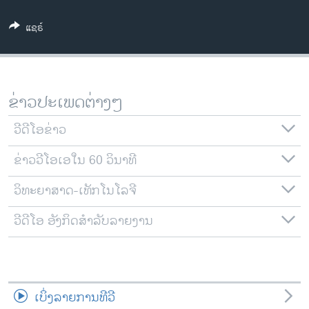
ວິທະຍາສາດ-ເທັກໂນໂລຈີ
ແຊຣ໌
ທຸລະກິດ
ພາສາອັງກິດ
ວີດີໂອ
ຂ່າວປະເພດຕ່າງໆ
ສຽງ
ວີດີໂອຂ່າວ
ລາຍການກະຈາຍສຽງ
ຕິດຕາມພວກເຮົາ ທີ່
ຂ່າວວີໂອເອໃນ 60 ວິນາທີ
ລາຍງານ
ວິທະຍາສາດ-ເທັກໂນໂລຈີ
ພາສາຕ່າງໆ
ວີດີໂອ ອັງກິດສຳລັບລາຍງານ
ເບິ່ງລາຍການທີວີ