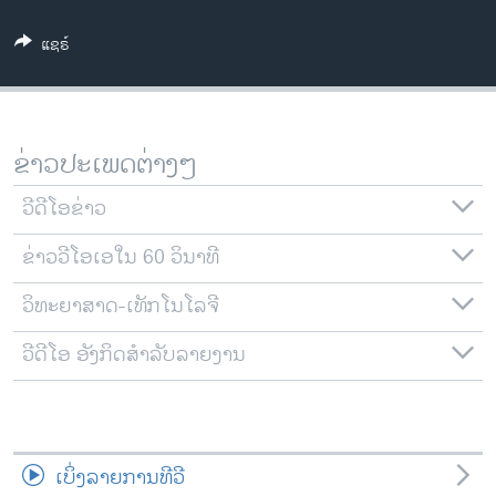
ວິທະຍາສາດ-ເທັກໂນໂລຈີ
ແຊຣ໌
ທຸລະກິດ
ພາສາອັງກິດ
ວີດີໂອ
ຂ່າວປະເພດຕ່າງໆ
ສຽງ
ວີດີໂອຂ່າວ
ລາຍການກະຈາຍສຽງ
ຕິດຕາມພວກເຮົາ ທີ່
ຂ່າວວີໂອເອໃນ 60 ວິນາທີ
ລາຍງານ
ວິທະຍາສາດ-ເທັກໂນໂລຈີ
ພາສາຕ່າງໆ
ວີດີໂອ ອັງກິດສຳລັບລາຍງານ
ເບິ່ງລາຍການທີວີ