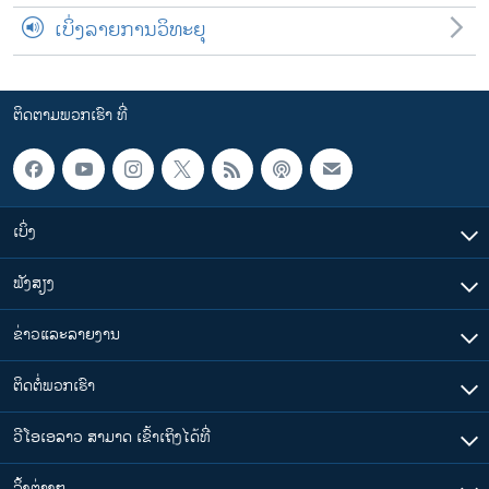
ເບິ່ງລາຍການວິທະຍຸ
ຕິດຕາມພວກເຮົາ ທີ່
ເບິ່ງ
ຟັງສຽງ
ຂ່າວແລະລາຍງານ
ຕິດຕໍ່ພວກເຮົາ
ວີໂອເອລາວ ສາມາດ ເຂົ້າເຖິງໄດ້ທີ່
​ລິ້ງ​ຕ່າງໆ