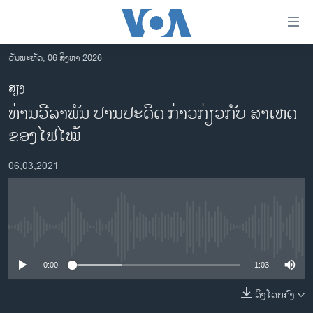
ລິ້ງ
ສຳຫລັບ
ເຂົ້າ
ວັນພະຫັດ, 06 ສິງຫາ 2026
ຫາ
ໂຮມເພຈ
ສຽງ
ຂ້າມ
ລາວ
ທ່ານວີລາພັນ ປານປະດິດ ກ່າວກ່ຽວກັບ ສາເຫດ
ຂ້າມ
ອາເມຣິກາ
ຂ້າມ
ຂອງໄຟໄໝ້
ໄປ
ການເລືອກຕັ້ງ ປະທານາທີບໍດີ ສະຫະລັດ 2024
ຫາ
06,03,2021
ຂ່າວ​ຈີນ
ຊອກ
ຄົ້ນ
ໂລກ
ເອເຊຍ
No media source currently available
ອິດສະຫຼະພາບດ້ານການຂ່າວ
0:00
1:03
ຊີວິດຊາວລາວ
ລິງໂດຍກົງ
ຊຸມຊົນຊາວລາວ