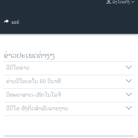
ລິງໂດຍກົງ
ວິທະຍາສາດ-ເທັກໂນໂລຈີ
ທຸລະກິດ
ແຊຣ໌
ພາສາອັງກິດ
ວີດີໂອ
ສຽງ
ຂ່າວປະເພດຕ່າງໆ
ລາຍການກະຈາຍສຽງ
ຕິດຕາມພວກເຮົາ ທີ່
ວີດີໂອຂ່າວ
ລາຍງານ
ຂ່າວວີໂອເອໃນ 60 ວິນາທີ
ວິທະຍາສາດ-ເທັກໂນໂລຈີ
ພາສາຕ່າງໆ
ວີດີໂອ ອັງກິດສຳລັບລາຍງານ