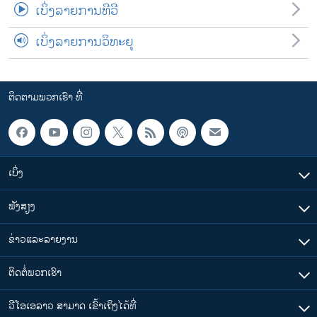
ເບິ່ງລາຍການທີວີ
ເບິ່ງລາຍການວິທະຍຸ
ຕິດຕາມພວກເຮົາ ທີ່
ເບິ່ງ
ຟັງສຽງ
ຂ່າວແລະລາຍງານ
ຕິດຕໍ່ພວກເຮົາ
ວີໂອເອລາວ ສາມາດ ເຂົ້າເຖິງໄດ້ທີ່