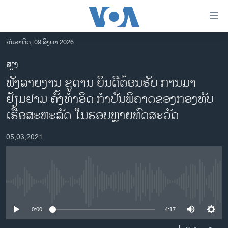
ລິ້ງ
ສຳຫລັບ
ເຂົ້າ
ວັນອາທິດ, 09 ສິງຫາ 2026
ຫາ
ໂຮມເພຈ
ສຽງ
ຂ້າມ
ລາວ
ຟັງລາຍງານ ຊູດານ ຍິນດີຕ້ອນຮັບ ການມາ
ຂ້າມ
ອາເມຣິກາ
ຂ້າມ
ຢ້ຽມຢາມ ຄັ້ງທຳອິດ ກຳປັ່ນພິຄາດຂອງກອງທັບ
ໄປ
ການເລືອກຕັ້ງ ປະທານາທີບໍດີ ສະຫະລັດ 2024
ເຮືອສະຫະລັດ ໃນຮອບຫຼາຍທົດສະວັດ
ຫາ
ຂ່າວ​ຈີນ
ຊອກ
05,03,2021
ຄົ້ນ
ໂລກ
ເອເຊຍ
ອິດສະຫຼະພາບດ້ານການຂ່າວ
No media source currently available
ຊີວິດຊາວລາວ
0:00
4:17
ຊຸມຊົນຊາວລາວ