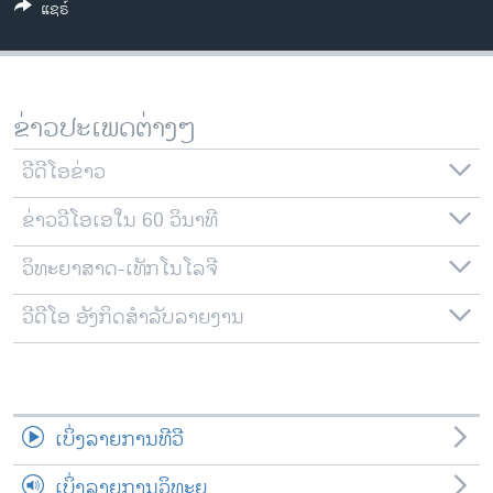
ແຊຣ໌
ວິທະຍາສາດ-ເທັກໂນໂລຈີ
ທຸລະກິດ
ພາສາອັງກິດ
ຂ່າວປະເພດຕ່າງໆ
ວີດີໂອ
ວີດີໂອຂ່າວ
ສຽງ
ຂ່າວວີໂອເອໃນ 60 ວິນາທີ
ລາຍການກະຈາຍສຽງ
ຕິດຕາມພວກເຮົາ ທີ່
ລາຍງານ
ວິທະຍາສາດ-ເທັກໂນໂລຈີ
ວີດີໂອ ອັງກິດສຳລັບລາຍງານ
ພາສາຕ່າງໆ
ເບິ່ງລາຍການທີວີ
ເບິ່ງລາຍການວິທະຍຸ