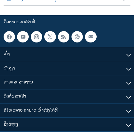
ຕິດຕາມພວກເຮົາ ທີ່
ເບິ່ງ
ຟັງສຽງ
ຂ່າວແລະລາຍງານ
ຕິດຕໍ່ພວກເຮົາ
ວີໂອເອລາວ ສາມາດ ເຂົ້າເຖິງໄດ້ທີ່
​ລິ້ງ​ຕ່າງໆ