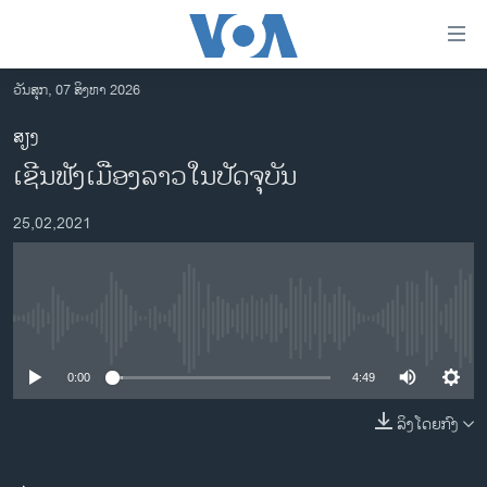
ລິ້ງ
ສຳຫລັບ
ເຂົ້າ
ວັນສຸກ, 07 ສິງຫາ 2026
ຫາ
ໂຮມເພຈ
ສຽງ
ຂ້າມ
ລາວ
ເຊີນຟັງເມືອງລາວໃນປັດຈຸບັນ
ຂ້າມ
ອາເມຣິກາ
ຂ້າມ
25,02,2021
ໄປ
ການເລືອກຕັ້ງ ປະທານາທີບໍດີ ສະຫະລັດ 2024
ຫາ
ຂ່າວ​ຈີນ
ຊອກ
ຄົ້ນ
ໂລກ
No media source currently available
ເອເຊຍ
0:00
4:49
ອິດສະຫຼະພາບດ້ານການຂ່າວ
ຊີວິດຊາວລາວ
ລິງໂດຍກົງ
ຊຸມຊົນຊາວລາວ