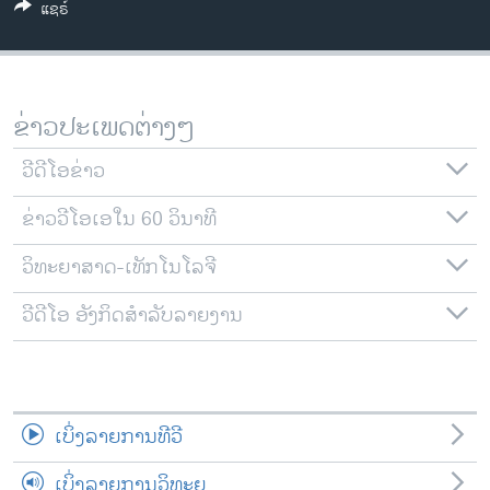
ແຊຣ໌
ວິທະຍາສາດ-ເທັກໂນໂລຈີ
ທຸລະກິດ
ພາສາອັງກິດ
ຂ່າວປະເພດຕ່າງໆ
ວີດີໂອ
ວີດີໂອຂ່າວ
ສຽງ
ຂ່າວວີໂອເອໃນ 60 ວິນາທີ
ລາຍການກະຈາຍສຽງ
ຕິດຕາມພວກເຮົາ ທີ່
ລາຍງານ
ວິທະຍາສາດ-ເທັກໂນໂລຈີ
ວີດີໂອ ອັງກິດສຳລັບລາຍງານ
ພາສາຕ່າງໆ
ເບິ່ງລາຍການທີວີ
ເບິ່ງລາຍການວິທະຍຸ