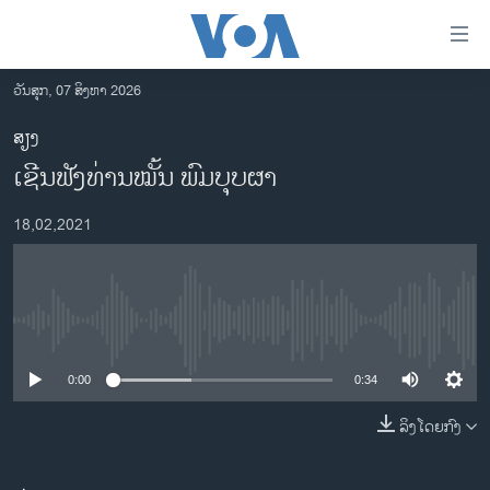
ລິ້ງ
ສຳຫລັບ
ເຂົ້າ
ວັນສຸກ, 07 ສິງຫາ 2026
ຫາ
ໂຮມເພຈ
ສຽງ
ຂ້າມ
ລາວ
ເຊີນຟັງທ່ານໝັ້ນ ພົມບຸບຜາ
ຂ້າມ
ອາເມຣິກາ
ຂ້າມ
18,02,2021
ໄປ
ການເລືອກຕັ້ງ ປະທານາທີບໍດີ ສະຫະລັດ 2024
ຫາ
ຂ່າວ​ຈີນ
ຊອກ
ຄົ້ນ
ໂລກ
No media source currently available
ເອເຊຍ
0:00
0:34
ອິດສະຫຼະພາບດ້ານການຂ່າວ
ຊີວິດຊາວລາວ
ລິງໂດຍກົງ
ຊຸມຊົນຊາວລາວ