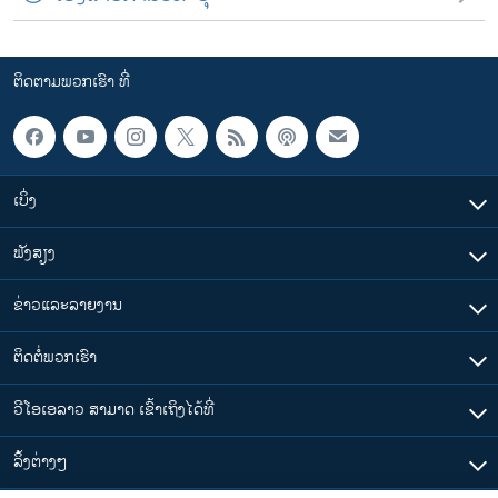
ຕິດຕາມພວກເຮົາ ທີ່
ເບິ່ງ
ຟັງສຽງ
ຂ່າວແລະລາຍງານ
ຕິດຕໍ່ພວກເຮົາ
ວີໂອເອລາວ ສາມາດ ເຂົ້າເຖິງໄດ້ທີ່
​ລິ້ງ​ຕ່າງໆ