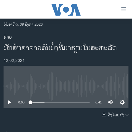
ລິ້ງ
ສຳຫລັບ
ເຂົ້າ
ວັນອາທິດ, 09 ສິງຫາ 2026
ຫາ
ໂຮມເພຈ
ຂ່າວ
ຂ້າມ
ລາວ
ນັກສຶກສາລາວຄົນນຶ່ງທີ່ມາຮຽນໃນສະຫະລັດ
ຂ້າມ
ອາເມຣິກາ
ຂ້າມ
12,02,2021
ໄປ
ການເລືອກຕັ້ງ ປະທານາທີບໍດີ ສະຫະລັດ 2024
ຫາ
ຂ່າວ​ຈີນ
ຊອກ
ຄົ້ນ
ໂລກ
No media source currently available
ເອເຊຍ
0:00
0:41
ອິດສະຫຼະພາບດ້ານການຂ່າວ
ຊີວິດຊາວລາວ
ລິງໂດຍກົງ
ຊຸມຊົນຊາວລາວ