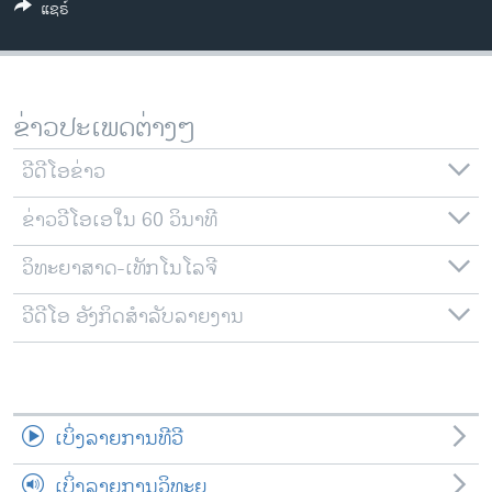
ແຊຣ໌
ວິທະຍາສາດ-ເທັກໂນໂລຈີ
ທຸລະກິດ
ພາສາອັງກິດ
ຂ່າວປະເພດຕ່າງໆ
ວີດີໂອ
ວີດີໂອຂ່າວ
ສຽງ
ຂ່າວວີໂອເອໃນ 60 ວິນາທີ
ລາຍການກະຈາຍສຽງ
ຕິດຕາມພວກເຮົາ ທີ່
ລາຍງານ
ວິທະຍາສາດ-ເທັກໂນໂລຈີ
ວີດີໂອ ອັງກິດສຳລັບລາຍງານ
ພາສາຕ່າງໆ
ເບິ່ງລາຍການທີວີ
ເບິ່ງລາຍການວິທະຍຸ