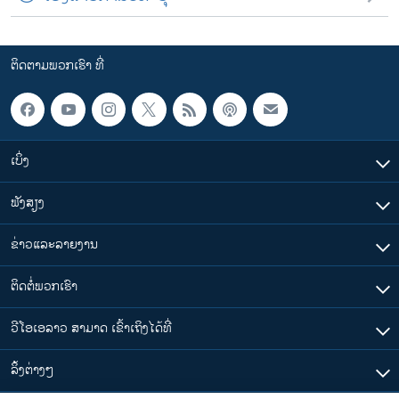
ຕິດຕາມພວກເຮົາ ທີ່
ເບິ່ງ
ຟັງສຽງ
ຂ່າວແລະລາຍງານ
ຕິດຕໍ່ພວກເຮົາ
ວີໂອເອລາວ ສາມາດ ເຂົ້າເຖິງໄດ້ທີ່
​ລິ້ງ​ຕ່າງໆ