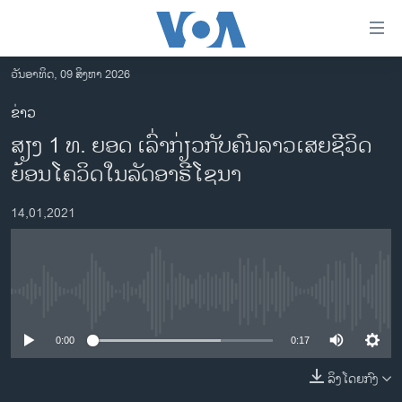
ລິ້ງ
ສຳຫລັບ
ເຂົ້າ
ວັນອາທິດ, 09 ສິງຫາ 2026
ຫາ
ໂຮມເພຈ
ຂ່າວ
ຂ້າມ
ລາວ
ສຽງ 1 ທ. ຍອດ ເລົ່າກ່ຽວກັບຄົນລາວເສຍຊີວິດ
ຂ້າມ
ອາເມຣິກາ
ຂ້າມ
ຍ້ອນໂຄວິດໃນລັດອາຣີໂຊນາ
ໄປ
ການເລືອກຕັ້ງ ປະທານາທີບໍດີ ສະຫະລັດ 2024
ຫາ
14,01,2021
ຂ່າວ​ຈີນ
ຊອກ
ຄົ້ນ
ໂລກ
ເອເຊຍ
No media source currently available
ອິດສະຫຼະພາບດ້ານການຂ່າວ
0:00
0:17
ຊີວິດຊາວລາວ
ລິງໂດຍກົງ
ຊຸມຊົນຊາວລາວ