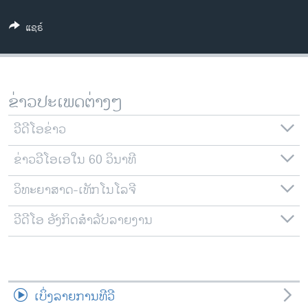
ວິທະຍາສາດ-ເທັກໂນໂລຈີ
ແຊຣ໌
ທຸລະກິດ
ພາສາອັງກິດ
ວີດີໂອ
ຂ່າວປະເພດຕ່າງໆ
ສຽງ
ວີດີໂອຂ່າວ
ລາຍການກະຈາຍສຽງ
ຕິດຕາມພວກເຮົາ ທີ່
ຂ່າວວີໂອເອໃນ 60 ວິນາທີ
ລາຍງານ
ວິທະຍາສາດ-ເທັກໂນໂລຈີ
ພາສາຕ່າງໆ
ວີດີໂອ ອັງກິດສຳລັບລາຍງານ
ເບິ່ງລາຍການທີວີ