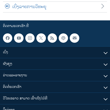
ເບິ່ງລາຍການວິທະຍຸ
ຕິດຕາມພວກເຮົາ ທີ່
ເບິ່ງ
ຟັງສຽງ
ຂ່າວແລະລາຍງານ
ຕິດຕໍ່ພວກເຮົາ
ວີໂອເອລາວ ສາມາດ ເຂົ້າເຖິງໄດ້ທີ່
​ລິ້ງ​ຕ່າງໆ